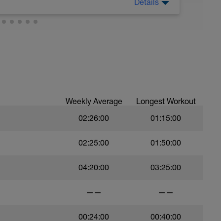
Details
je minimaal 1 minuut rust aan de kant.
wemmen)
Weekly Average
Longest Workout
02:26:00
01:15:00
02:25:00
01:50:00
04:20:00
03:25:00
——
——
00:24:00
00:40:00