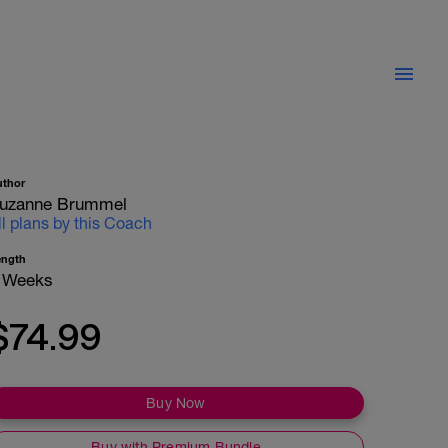
uthor
uzanne Brummel
ll plans by this Coach
ength
 Weeks
$74.99
Buy Now
Buy with Premium Bundle