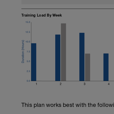
Training Load By Week
15.0
12.5
10.0
7.5
5.0
2.5
0.0
1
2
3
4
This plan works best with the follow