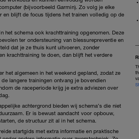
computer (bijvoorbeeld Garmin). Zo volg je elke
 en blijft de focus tijdens het trainen volledig op de
r in het schema ook krachttraining opgenomen. Deze
nbevolen ter ondersteuning van blessurepreventie en
eld dat je ze thuis kunt uitvoeren, zonder
 krachttraining te doen, dan blijft het verdere
R
T
er het algemeen in het weekend gepland, zodat ze
t
v
j de langere trainingen ontvang je bovendien
S
ondom de raceperiode krijg je extra adviezen over
ddag.
ppelijke achtergrond bieden wij schema’s die niet
n duurzaam. Er is bewust aandacht voor opbouw,
tarten, de structuur zit al in het schema.
eide startgids met extra informatie en praktische
t onder andere informatie over zwemtechniek. Zo