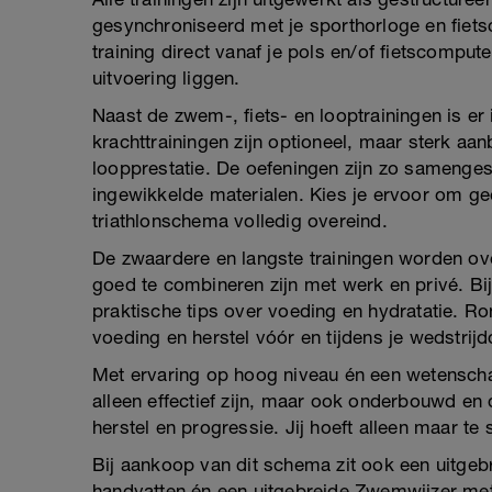
gesynchroniseerd met je sporthorloge en fiets
training direct vanaf je pols en/of fietscomputer
uitvoering liggen.
Naast de zwem-, fiets- en looptrainingen is e
krachttrainingen zijn optioneel, maar sterk aa
loopprestatie. De oefeningen zijn zo samengest
ingewikkelde materialen. Kies je ervoor om geen
triathlonschema volledig overeind.
De zwaardere en langste trainingen worden ov
goed te combineren zijn met werk en privé. Bi
praktische tips over voeding en hydratatie. R
voeding en herstel vóór en tijdens je wedstrij
Met ervaring op hoog niveau én een wetenscha
alleen effectief zijn, maar ook onderbouwd e
herstel en progressie. Jij hoeft alleen maar te s
Bij aankoop van dit schema zit ook een uitgebr
handvatten én een uitgebreide Zwemwijzer me