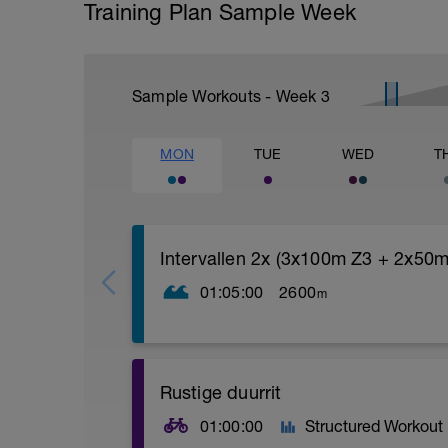
Training Plan Sample Week
Sample Workouts - Week
3
MON
TUE
WED
T
Intervallen 2x (3x100m Z3 + 2x50m
01:05:00
2600
m
Warm up:
2x100m BC Z1 - R=20
2x50m ES Z1 - R=10
2x50m BC Z3 - R=20
Rustige duurrit
200m elke heenweg BC, terugweg ES
01:00:00
Structured Workout
KERN 1: