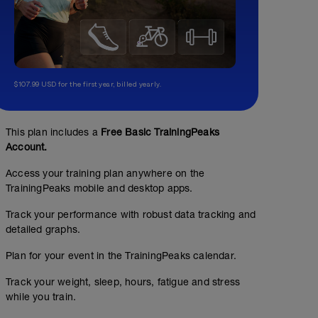
$107.99 USD for the first year, billed yearly.
This plan includes a
Free Basic TrainingPeaks
Account.
Access your training plan anywhere on the
TrainingPeaks mobile and desktop apps.
Track your performance with robust data tracking and
detailed graphs.
Plan for your event in the TrainingPeaks calendar.
Track your weight, sleep, hours, fatigue and stress
while you train.