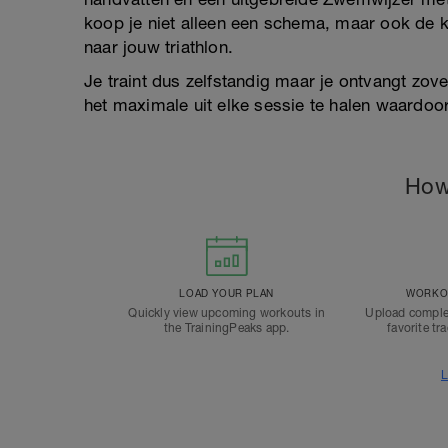
koop je niet alleen een schema, maar ook de 
naar jouw triathlon.
Je traint dus zelfstandig maar je ontvangt zove
het maximale uit elke sessie te halen waardoor
How
LOAD YOUR PLAN
WORKOU
Quickly view upcoming workouts in
Upload comple
the TrainingPeaks app.
favorite tr
L