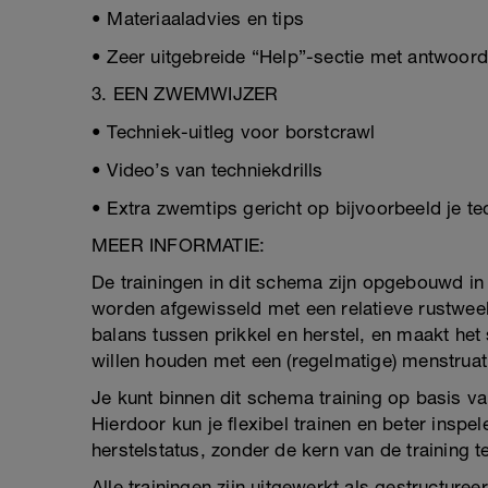
• Materiaaladvies en tips
• Zeer uitgebreide “Help”-sectie met antwoor
3. EEN ZWEMWIJZER
• Techniek-uitleg voor borstcrawl
• Video’s van techniekdrills
• Extra zwemtips gericht op bijvoorbeeld je t
MEER INFORMATIE:
De trainingen in dit schema zijn opgebouwd in
worden afgewisseld met een relatieve rustweek
balans tussen prikkel en herstel, en maakt he
willen houden met een (regelmatige) menstruati
Je kunt binnen dit schema training op basis van
Hierdoor kun je flexibel trainen en beter ins
herstelstatus, zonder de kern van de training te
Alle trainingen zijn uitgewerkt als gestructu