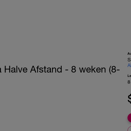
A
S
A
a Halve Afstand - 8 weken (8-
L
8