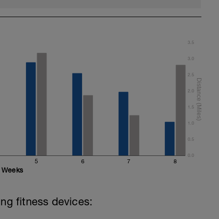
3.5
3.0
2.5
2.0
1.5
1.0
0.5
0.0
5
6
7
8
Weeks
ing fitness devices: