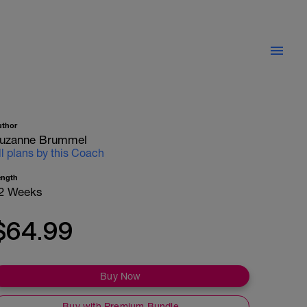
uthor
uzanne Brummel
ll plans by this Coach
ength
2 Weeks
$64.99
Buy Now
Buy with Premium Bundle