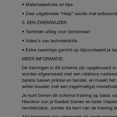
• Materiaaladvies en tips
• Zeer uitgebreide “Help”-sectie met antwoor
3. EEN ZWEMWIJZER
• Techniek-uitleg voor borstcrawl
• Video’s van techniekdrills
• Extra zwemtips gericht op bijvoorbeeld je t
MEER INFORMATIE:
De trainingen in dit schema zijn opgebouwd in
worden afgewisseld met een relatieve rustweek
balans tussen prikkel en herstel, en maakt he
willen houden met een (regelmatige) menstruati
Je kunt binnen dit schema training op basis van
Hierdoor kun je flexibel trainen en beter ins
herstelstatus, zonder de kern van de training te
Alle trainingen zijn uitgewerkt als gestructu