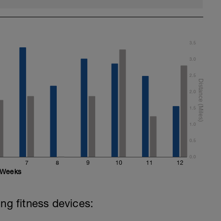
3.5
3.0
2.5
2.0
1.5
1.0
0.5
0.0
7
8
9
10
11
12
Weeks
ing fitness devices: