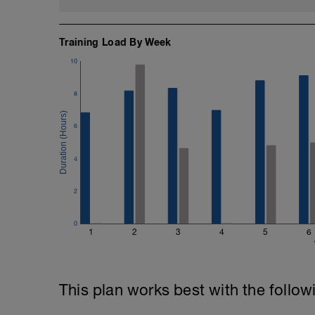
Training Load By Week
10
8
6
4
2
0
1
2
3
4
5
6
This plan works best with the follow