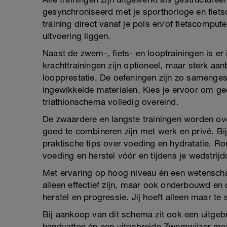
gesynchroniseerd met je sporthorloge en fiets
training direct vanaf je pols en/of fietscomputer
uitvoering liggen.
Naast de zwem-, fiets- en looptrainingen is e
krachttrainingen zijn optioneel, maar sterk aa
loopprestatie. De oefeningen zijn zo samengest
ingewikkelde materialen. Kies je ervoor om geen
triathlonschema volledig overeind.
De zwaardere en langste trainingen worden ov
goed te combineren zijn met werk en privé. Bi
praktische tips over voeding en hydratatie. R
voeding en herstel vóór en tijdens je wedstrij
Met ervaring op hoog niveau én een wetenscha
alleen effectief zijn, maar ook onderbouwd e
herstel en progressie. Jij hoeft alleen maar te s
Bij aankoop van dit schema zit ook een uitgebr
handvatten én een uitgebreide Zwemwijzer me