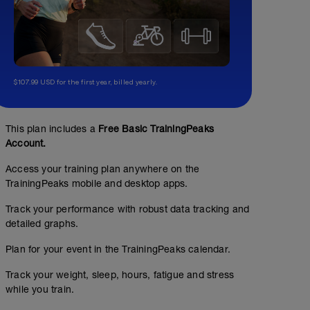
$107.99 USD for the first year, billed yearly.
This plan includes a
Free Basic TrainingPeaks
Account.
Access your training plan anywhere on the
TrainingPeaks mobile and desktop apps.
Track your performance with robust data tracking and
detailed graphs.
Plan for your event in the TrainingPeaks calendar.
Track your weight, sleep, hours, fatigue and stress
while you train.