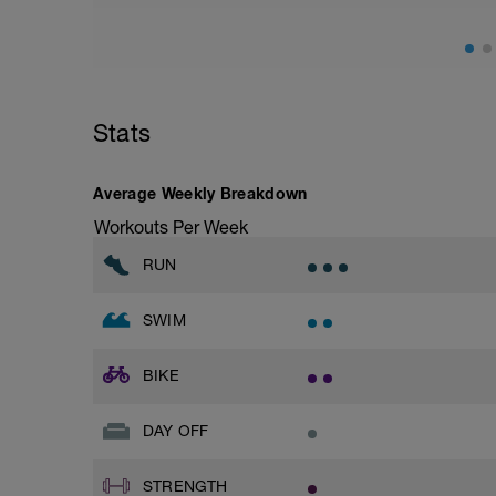
10x100m BC op je CSS tempo - R=15
200m ES herstel
Kern 2:
Stats
800m BC Z1 (mooi technisch blijven z
Cool down:
Average Weekly Breakdown
200m ES
Workouts Per Week
RUN
SWIM
BIKE
DAY OFF
STRENGTH