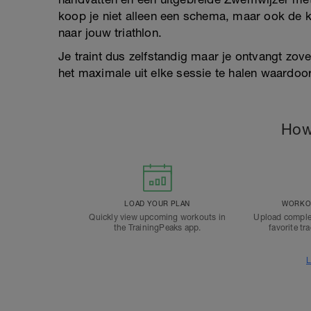
koop je niet alleen een schema, maar ook de 
naar jouw triathlon.
Je traint dus zelfstandig maar je ontvangt zove
het maximale uit elke sessie te halen waardoor
How
LOAD YOUR PLAN
WORKOU
Quickly view upcoming workouts in
Upload comple
the TrainingPeaks app.
favorite tr
L