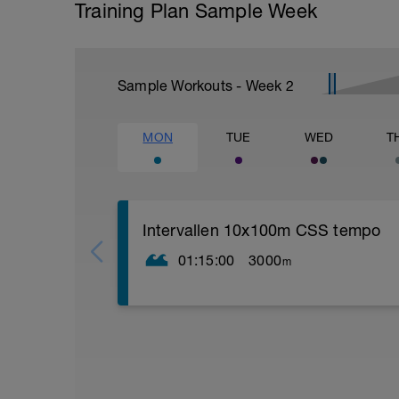
Training Plan Sample Week
Sample Workouts - Week
2
MON
TUE
WED
T
Intervallen 10x100m CSS tempo
01:15:00
3000
m
Warm up:
300m BC Z1 - R=20
2x50m ES Z1 - R=10
4x50m BC Z3 - R=20
200m elke heenweg BC, terugweg ES
KERN 1: