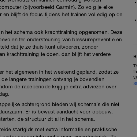
computer (bijvoorbeeld Garmin). Zo volg je elke
 en blijft de focus tijdens het trainen volledig op de
r in het schema ook krachttraining opgenomen. Deze
nbevolen ter ondersteuning van blessurepreventie en
eld dat je ze thuis kunt uitvoeren, zonder
 krachttraining te doen, dan blijft het verdere
R
T
er het algemeen in het weekend gepland, zodat ze
t
v
j de langere trainingen ontvang je bovendien
S
ondom de raceperiode krijg je extra adviezen over
ddag.
ppelijke achtergrond bieden wij schema’s die niet
n duurzaam. Er is bewust aandacht voor opbouw,
tarten, de structuur zit al in het schema.
eide startgids met extra informatie en praktische
t onder andere informatie over zwemtechniek. Zo