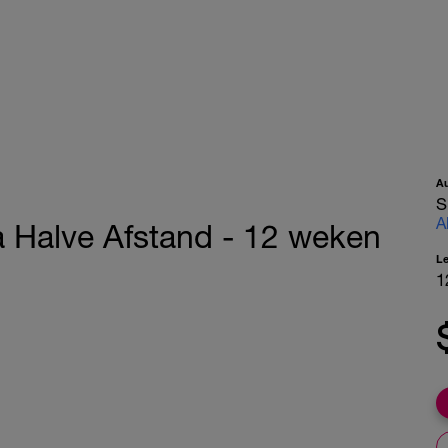
A
S
A
a Halve Afstand - 12 weken
L
1