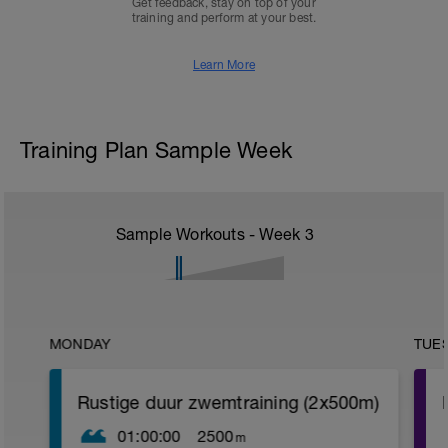
Get feedback, stay on top of your
training and perform at your best.
Learn More
Training Plan Sample Week
Sample Workouts - Week
3
MONDAY
TUE
Rustige duur zwemtraining (2x500m)
01:00:00
2500
m