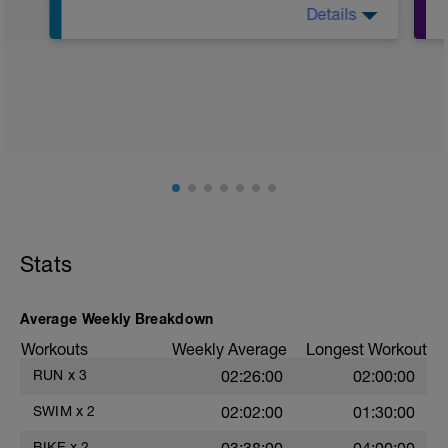
Details
Warm up:
200m BC Z1
100m ES
100m BCb met kickboard
100m BCa met pullbuoy
100m BC Z1
Kern 1:
12x50m Techniekdrills als in 25m
techniekdrill+25m BC hele slag - R=15
Stats
Kern 2:
2x500m BC hele slag - R=120
Uitzwemmen:
Average Weekly Breakdown
300m ES
Workouts
Weekly Average
Longest Workout
RUN
x
3
02:26:00
02:00:00
SWIM
x
2
02:02:00
01:30:00
BIKE
x
2