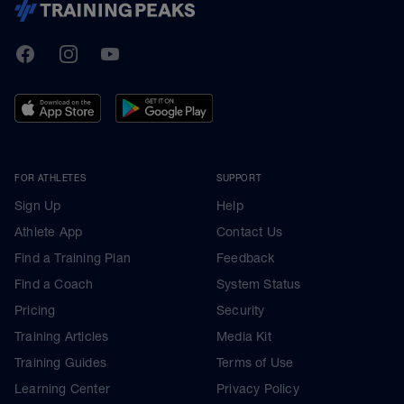
TrainingPeaks
Facebook
Instagram
Youtube
FOR ATHLETES
SUPPORT
Sign Up
Help
Athlete App
Contact Us
Find a Training Plan
Feedback
Find a Coach
System Status
Pricing
Security
Training Articles
Media Kit
Training Guides
Terms of Use
Learning Center
Privacy Policy