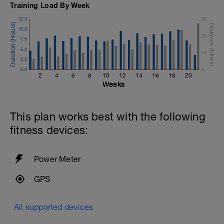
Training Load By Week
12.5
30
10.0
20
7.5
5.0
10
2.5
0.0
0
2
4
6
8
10
12
14
16
18
20
Weeks
This plan works best with the following
fitness devices:
Power Meter
GPS
All supported devices