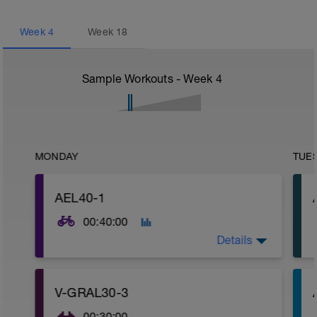
Week
4
Week
18
Sample Workouts - Week
4
MONDAY
TUE
AEL40-1
00:40:00
Details
Estirar miembros inferiores y superiores a
V-GRAL30-3
media intensidad.
00:30:00