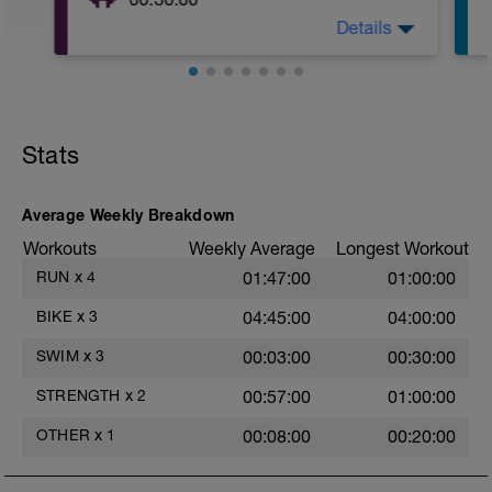
40 minutos:
40' @Z1/Z2 a 80/90 rpm.
Details
Entrenamiento de fuerza en circuito.
Estirar miembros inferiores y superiores a
Entrenamiento de cuerpo completo.
media intensidad.
Indicaciones: Realizar todo el video con
los tiempos de descanso recomendados
Stats
en el mismo video.
Recomendaciones: Escoge la dificultad
Average Weekly Breakdown
del ejercicio dependiendo de cómo te
sientas.
Workouts
Weekly Average
Longest Workout
RUN
x
4
01:47:00
01:00:00
Link del video:
https://www.youtube.com/watch?
BIKE
x
3
04:45:00
04:00:00
v=WNUvx5y-1QE
SWIM
x
3
00:03:00
00:30:00
STRENGTH
x
2
00:57:00
01:00:00
OTHER
x
1
00:08:00
00:20:00