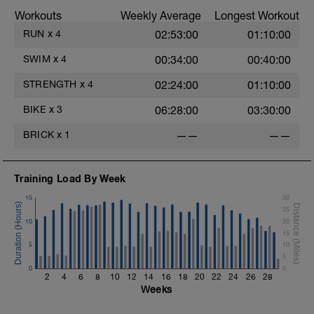
(vídeo 4)
M2: Box Seated Leg Tuck
Workouts
Weekly Average
Longest Workout
com 20s descanso
M3: Crunch
RUN
x
4
02:53:00
01:10:00
SWIM
x
4
00:34:00
00:40:00
STRENGTH
x
4
02:24:00
01:10:00
BIKE
x
3
06:28:00
03:30:00
BRICK
x
1
——
——
Training Load By Week
15
30
25
10
20
15
5
10
5
0
0
2
4
6
8
10
12
14
16
18
20
22
24
26
28
Weeks