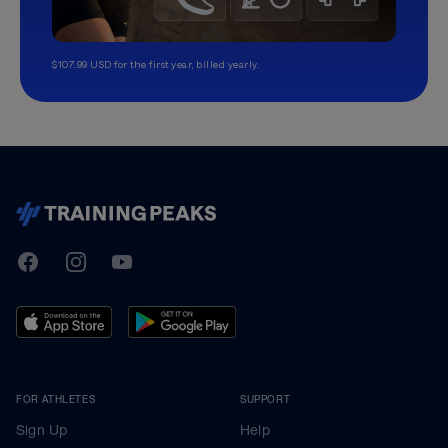
$107.99 USD for the first year, billed yearly.
TrainingPeaks
Facebook
Instagram
Youtube
FOR ATHLETES
SUPPORT
Sign Up
Help