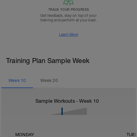
TRACK YOUR PROGRESS
Get feedback, stay on top of your
training and perform at your best.
Learn More
Training Plan Sample Week
Week
10
Week
20
Sample Workouts - Week
10
MONDAY
TUE