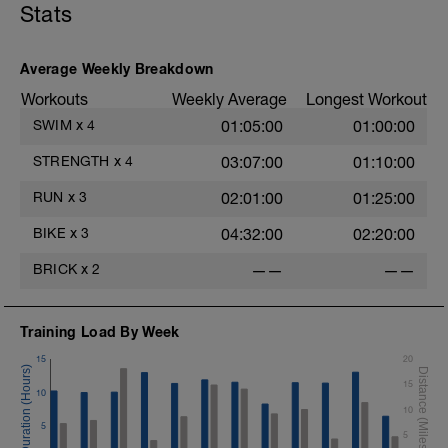
Principal:
J1: Seated DB Press
Stats
10x100m sendo 50 forte 50 leve com 20s
J2: DB Lateral Raise
descanso
K1: EZ Bar Curl
K2: Alternating Incline DB Curl
Average Weekly Breakdown
8x100m forte com palmar com 20s
L: Single Leg Calf Raise
descanso
M1: Hanging Knee Raise
Workouts
Weekly Average
Longest Workout
M2: Box Seated Leg Tuck
SWIM
x
4
01:05:00
01:00:00
Desaquecimento:
M3: Crunch
300m leve com poliboia
STRENGTH
x
4
03:07:00
01:10:00
RUN
x
3
02:01:00
01:25:00
BIKE
x
3
04:32:00
02:20:00
BRICK
x
2
——
——
Training Load By Week
15
20
15
10
10
5
5