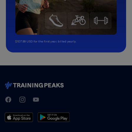
$107.99 USD for the first year, billed yearly.
TrainingPeaks
Facebook
Instagram
Youtube