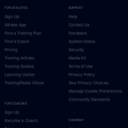
FOR ATHLETES
SUPPORT
Sign Up
Help
Athlete App
Contact Us
Find a Training Plan
Feedback
Find a Coach
System Status
Pricing
Security
Training Articles
Media Kit
Training Guides
Terms of Use
Learning Center
Privacy Policy
TrainingPeaks Virtual
Your Privacy Choices
Manage Cookie Preferences
Community Standards
FOR COACHES
Sign Up
Become a Coach
COMPANY