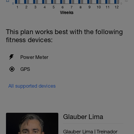
0
0
1
2
3
4
5
6
7
8
9
10
11
12
Weeks
This plan works best with the following
fitness devices:
Power Meter
GPS
All supported devices
Glauber Lima
Glauber Lima | Treinador