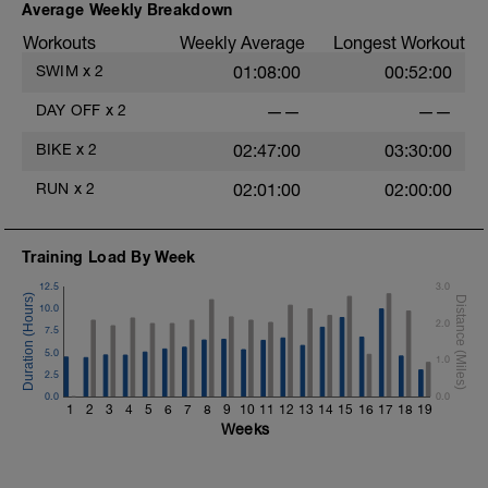
Average Weekly Breakdown
Workouts
Weekly Average
Longest Workout
SWIM
x
2
01:08:00
00:52:00
DAY OFF
x
2
——
——
BIKE
x
2
02:47:00
03:30:00
RUN
x
2
02:01:00
02:00:00
Training Load By Week
12.5
3.0
10.0
2.0
7.5
5.0
1.0
2.5
0.0
0.0
1
2
3
4
5
6
7
8
9
10
11
12
13
14
15
16
17
18
19
Weeks