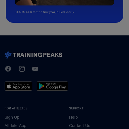
$107.99 USD for the first year, billed yearly.
TrainingPeaks
Facebook
Instagram
Youtube
FOR ATHLETES
SUPPORT
Sign Up
Help
Athlete App
Contact Us