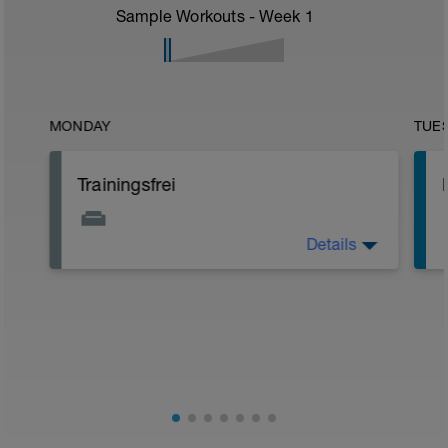
Sample Workouts - Week
1
MONDAY
TUE
Trainingsfrei
Details
Passive Erholung