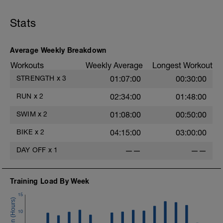
Stats
Average Weekly Breakdown
Workouts
Weekly Average
Longest Workout
STRENGTH
x
3
01:07:00
00:30:00
RUN
x
2
02:34:00
01:48:00
SWIM
x
2
01:08:00
00:50:00
BIKE
x
2
04:15:00
03:00:00
DAY OFF
x
1
——
——
Training Load By Week
15
10