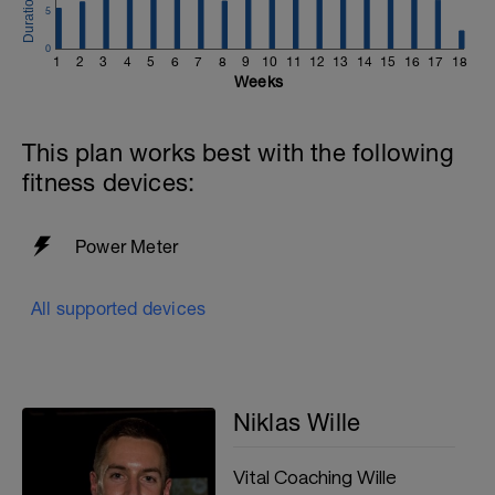
5
0
1
2
3
4
5
6
7
8
9
10
11
12
13
14
15
16
17
18
Weeks
This plan works best with the following
fitness devices:
Power Meter
All supported devices
Niklas Wille
Vital Coaching Wille