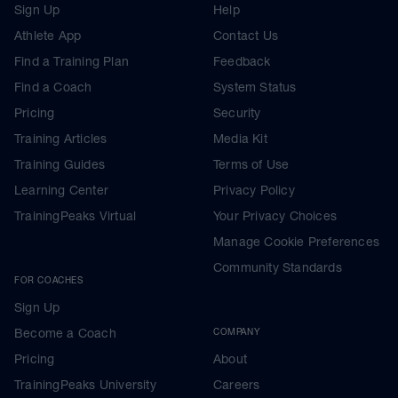
Sign Up
Help
Athlete App
Contact Us
Find a Training Plan
Feedback
Find a Coach
System Status
Pricing
Security
Training Articles
Media Kit
Training Guides
Terms of Use
Learning Center
Privacy Policy
TrainingPeaks Virtual
Your Privacy Choices
Manage Cookie Preferences
Community Standards
FOR COACHES
Sign Up
Become a Coach
COMPANY
Pricing
About
TrainingPeaks University
Careers