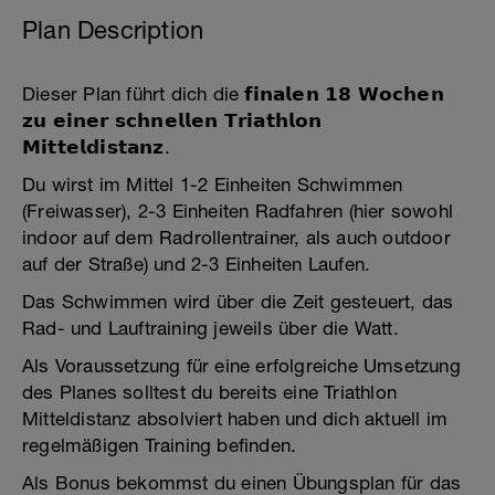
Plan Description
Dieser Plan führt dich die 𝗳𝗶𝗻𝗮𝗹𝗲𝗻 𝟭𝟴 𝗪𝗼𝗰𝗵𝗲𝗻
𝘇𝘂 𝗲𝗶𝗻𝗲𝗿 𝘀𝗰𝗵𝗻𝗲𝗹𝗹𝗲𝗻 𝗧𝗿𝗶𝗮𝘁𝗵𝗹𝗼𝗻
𝗠𝗶𝘁𝘁𝗲𝗹𝗱𝗶𝘀𝘁𝗮𝗻𝘇.
Du wirst im Mittel 1-2 Einheiten Schwimmen
(Freiwasser), 2-3 Einheiten Radfahren (hier sowohl
indoor auf dem Radrollentrainer, als auch outdoor
auf der Straße) und 2-3 Einheiten Laufen.
Das Schwimmen wird über die Zeit gesteuert, das
Rad- und Lauftraining jeweils über die Watt.
Als Voraussetzung für eine erfolgreiche Umsetzung
des Planes solltest du bereits eine Triathlon
Mitteldistanz absolviert haben und dich aktuell im
regelmäßigen Training befinden.
Als Bonus bekommst du einen Übungsplan für das