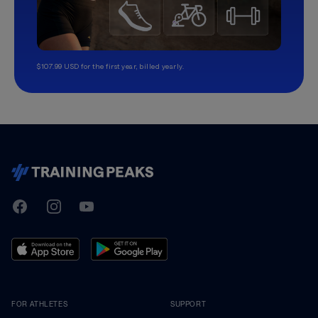
$107.99 USD for the first year, billed yearly.
TrainingPeaks
Facebook
Instagram
Youtube
FOR ATHLETES
SUPPORT