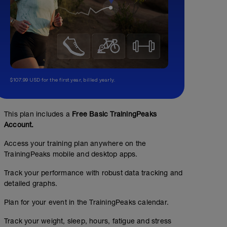
$107.99 USD for the first year, billed yearly.
This plan includes a
Free Basic TrainingPeaks
Account.
Access your training plan anywhere on the
TrainingPeaks mobile and desktop apps.
Track your performance with robust data tracking and
detailed graphs.
Plan for your event in the TrainingPeaks calendar.
Track your weight, sleep, hours, fatigue and stress