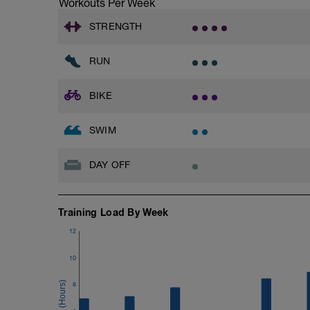
Workouts Per Week
STRENGTH
RUN
BIKE
SWIM
DAY OFF
Training Load By Week
12
10
8