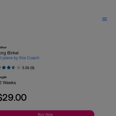
uthor
org Birkel
ll plans by this Coach
3.56 (9)
ength
2 Weeks
$29.00
Buy Now