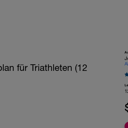
A
J
A
lan für Triathleten (12
L
1