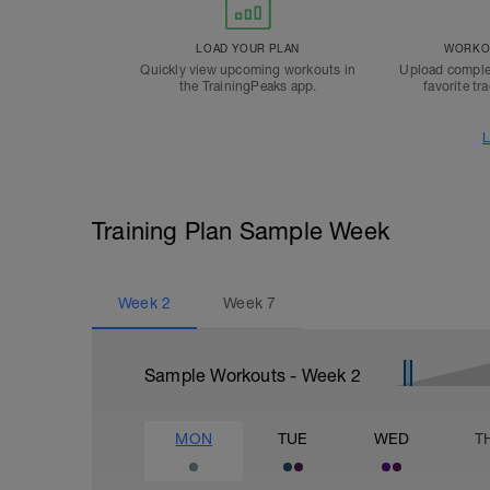
LOAD YOUR PLAN
WORKOU
Quickly view upcoming workouts in
Upload comple
the TrainingPeaks app.
favorite tr
L
Training Plan Sample Week
Week
2
Week
7
Sample Workouts - Week
2
MON
TUE
WED
T