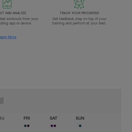
T AND ANALYZE
TRACK YOUR PROGRESS
ted workouts from your
Get feedback, stay on top of your
acking app or device.
training and perform at your best.
earn More
HU
FRI
SAT
SUN