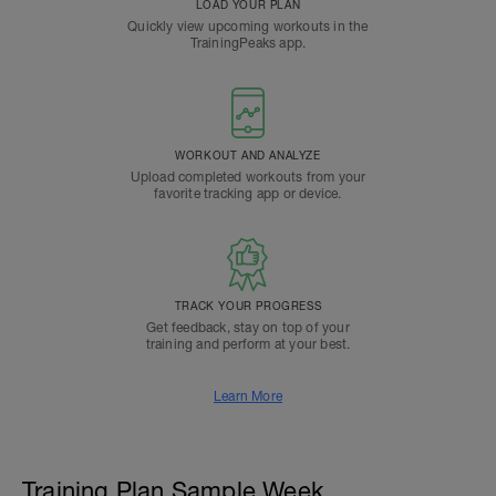
LOAD YOUR PLAN
Quickly view upcoming workouts in the
TrainingPeaks app.
WORKOUT AND ANALYZE
Upload completed workouts from your
favorite tracking app or device.
TRACK YOUR PROGRESS
Get feedback, stay on top of your
training and perform at your best.
Learn More
Training Plan Sample Week