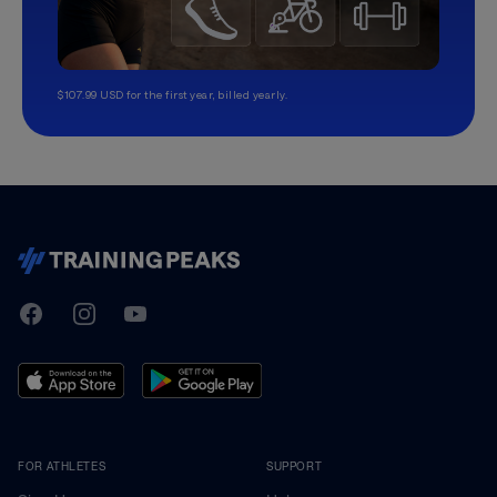
$107.99 USD for the first year, billed yearly.
TrainingPeaks
Facebook
Instagram
Youtube
FOR ATHLETES
SUPPORT