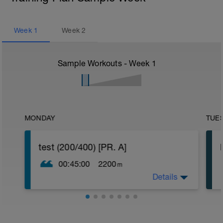
Week
1
Week
2
Sample Workouts - Week
1
MONDAY
TUE
test (200/400) [PR. A]
00:45:00
2200
m
Details
-> 200 rozpł
-> 200 (25 kr/25 inny styl)
-> 100 (25 properel/25 pięści/25 palce
szeroko/25 kr)
-> 2x50 (25 kr rozp/25 luz)