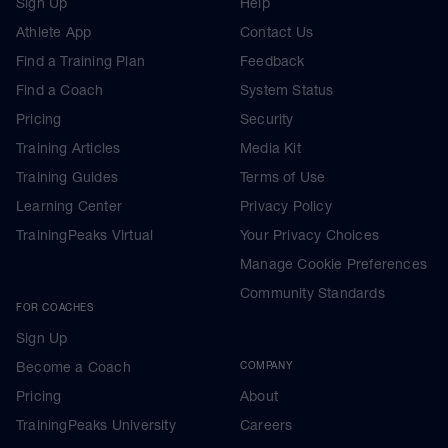
Sign Up
Help
Athlete App
Contact Us
Find a Training Plan
Feedback
Find a Coach
System Status
Pricing
Security
Training Articles
Media Kit
Training Guides
Terms of Use
Learning Center
Privacy Policy
TrainingPeaks Virtual
Your Privacy Choices
Manage Cookie Preferences
Community Standards
FOR COACHES
Sign Up
Become a Coach
COMPANY
Pricing
About
TrainingPeaks University
Careers