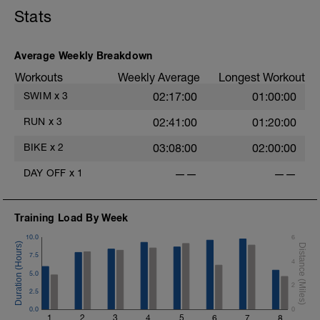
-> 100 luz
Stats
-> 400kr MAX! (mierzysz czas)
-> 100 totalny luz
p. 3'
Average Weekly Breakdown
-> 200 kr luz
p. 2'
Workouts
Weekly Average
Longest Workout
-> 100 kr luz
SWIM
x
3
02:17:00
01:00:00
p. 1-3'
-> 200 kr MAX! (mierzysz czas)
RUN
x
3
02:41:00
01:20:00
-> 100 totalny luz
p. 3'
BIKE
x
2
03:08:00
02:00:00
-> 400 kr RR rozpływanie
DAY OFF
x
1
——
——
Training Load By Week
10.0
6
7.5
4
5.0
2
2.5
0.0
0
1
2
3
4
5
6
7
8