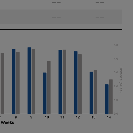
——
——
——
——
5.0
4.0
3.0
2.0
1.0
0.0
7
8
9
10
11
12
13
14
Weeks