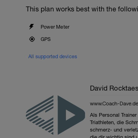
This plan works best with the follow
Power Meter
GPS
All supported devices
David Rocktaes
www.Coach-Dave.d
Als Personal Trainer
Triathleten, die Sch
schmerz- und verletzu
die dir wichtig sind