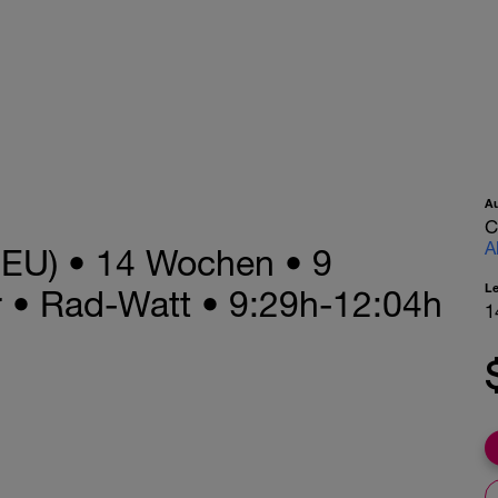
A
C
A
(DEU) • 14 Wochen • 9
L
r • Rad-Watt • 9:29h-12:04h
1