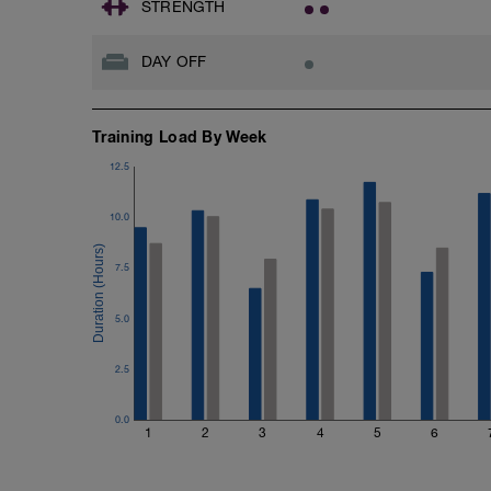
STRENGTH
DAY OFF
Training Load By Week
12.5
10.0
7.5
5.0
2.5
0.0
1
2
3
4
5
6