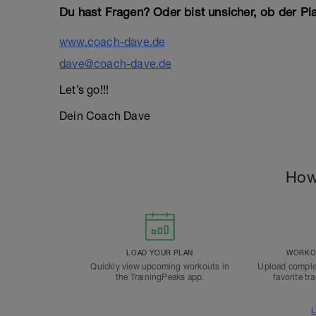
Du hast Fragen? Oder bist unsicher, ob der Pla
www.coach-dave.de
dave@coach-dave.de
Let’s go!!!
Dein Coach Dave
How
LOAD YOUR PLAN
WORKOU
Quickly view upcoming workouts in
Upload comple
the TrainingPeaks app.
favorite tr
L