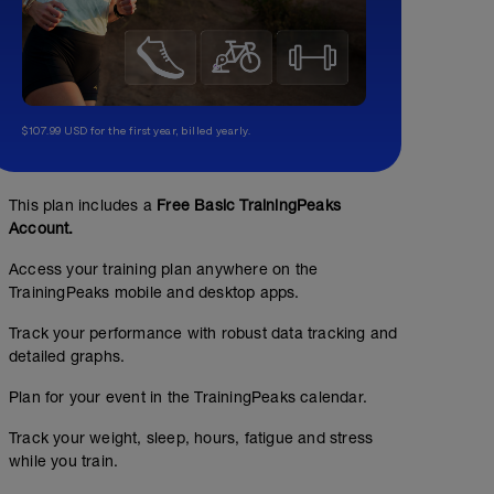
$107.99 USD for the first year, billed yearly.
This plan includes a
Free Basic TrainingPeaks
Account.
Access your training plan anywhere on the
TrainingPeaks mobile and desktop apps.
Track your performance with robust data tracking and
detailed graphs.
Plan for your event in the TrainingPeaks calendar.
Track your weight, sleep, hours, fatigue and stress
while you train.