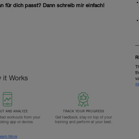
n für dich passt? Dann schreib mir einfach!
R
T
t
 it Works
v
S
T AND ANALYZE
TRACK YOUR PROGRESS
ted workouts from your
Get feedback, stay on top of your
acking app or device.
training and perform at your best.
earn More