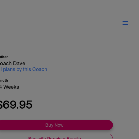
uthor
oach Dave
ll plans by this Coach
ength
4 Weeks
$69.95
Buy Now
Buy with Premium Bundle