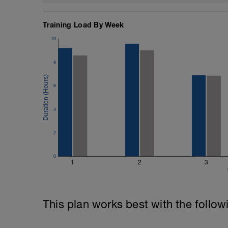
Training Load By Week
10
8
6
4
2
0
1
2
3
This plan works best with the follow