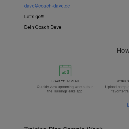
dave@coach-dave.de
Let’s go!!!
Dein Coach Dave
How
LOAD YOUR PLAN
WORKOU
Quickly view upcoming workouts in
Upload comple
the TrainingPeaks app.
favorite tr
L