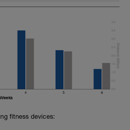
4.0
3.5
3.0
2.5
2.0
1.5
1.0
0.5
0.0
4
5
6
Weeks
ing fitness devices: