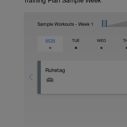
Training Plan Sample Week
Sample Workouts - Week
1
MON
TUE
WED
T
Ruhetag