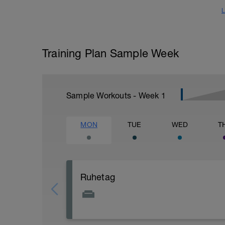
L
Training Plan Sample Week
Sample Workouts - Week
1
MON
TUE
WED
T
Ruhetag