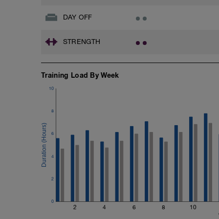
DAY OFF
STRENGTH
Training Load By Week
10
8
6
4
2
0
2
4
6
8
10