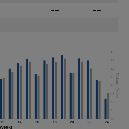
——
——
——
——
4.0
3.5
3.0
2.5
2.0
1.5
1.0
0.5
0.0
12
14
16
18
20
22
24
Weeks