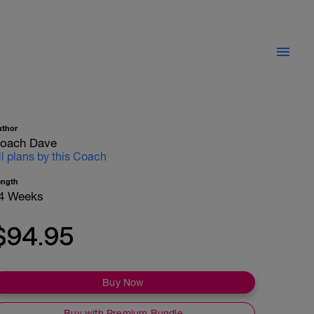
uthor
oach Dave
ll plans by this Coach
ength
4 Weeks
$94.95
Buy Now
Buy with Premium Bundle