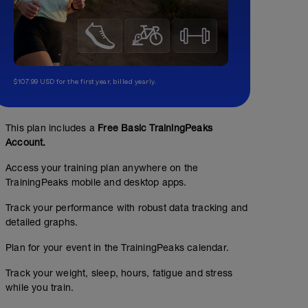
$107.99 USD for the first year, billed yearly.
This plan includes a
Free Basic TrainingPeaks
Account.
Access your training plan anywhere on the
TrainingPeaks mobile and desktop apps.
Track your performance with robust data tracking and
detailed graphs.
Plan for your event in the TrainingPeaks calendar.
Track your weight, sleep, hours, fatigue and stress
while you train.