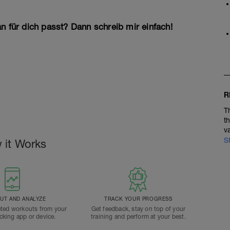
n für dich passt? Dann schreib mir einfach!
R
T
t
v
S
 it Works
T AND ANALYZE
TRACK YOUR PROGRESS
ted workouts from your
Get feedback, stay on top of your
acking app or device.
training and perform at your best.