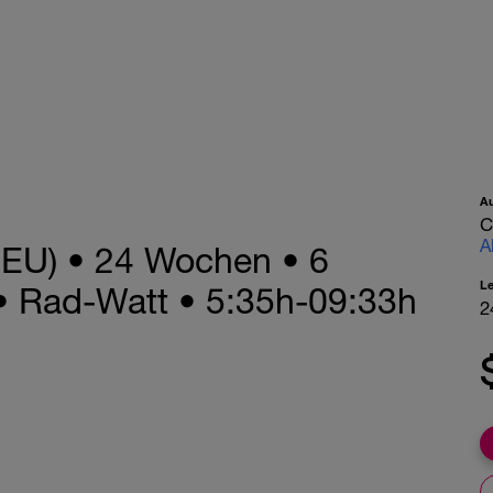
A
C
A
(DEU) • 24 Wochen • 6
L
• Rad-Watt • 5:35h-09:33h
2