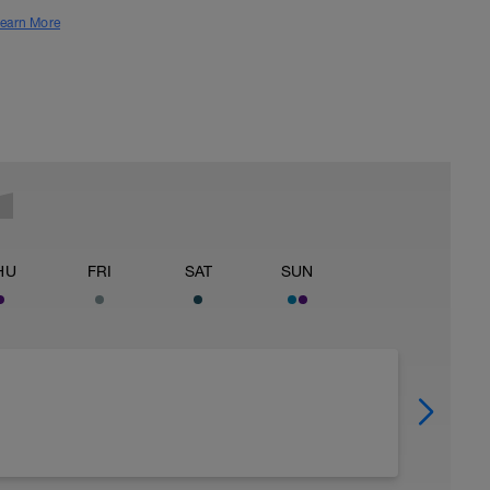
earn More
HU
FRI
SAT
SUN