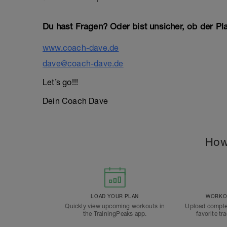
Du hast Fragen? Oder bist unsicher, ob der Pla
www.coach-dave.de
dave@coach-dave.de
Let’s go!!!
Dein Coach Dave
How
LOAD YOUR PLAN
WORKOU
Quickly view upcoming workouts in
Upload comple
the TrainingPeaks app.
favorite tr