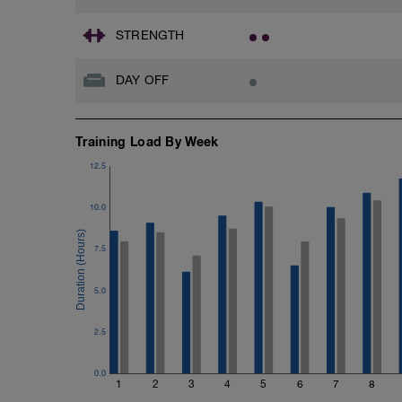
STRENGTH
DAY OFF
Training Load By Week
12.5
10.0
7.5
5.0
2.5
0.0
1
2
3
4
5
6
7
8