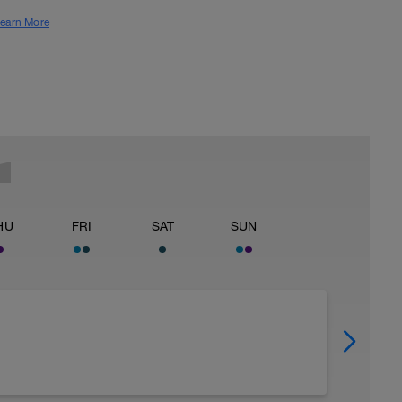
earn More
HU
FRI
SAT
SUN