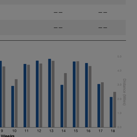
——
——
——
——
5.0
4.0
3.0
2.0
1.0
0.0
9
10
11
12
13
14
15
16
17
18
Weeks