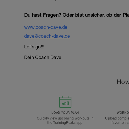
Du hast Fragen? Oder bist unsicher, ob der Pla
www.coach-dave.de
dave@coach-dave.de
Let’s go!!!
Dein Coach Dave
How
LOAD YOUR PLAN
WORKOU
Quickly view upcoming workouts in
Upload comple
the TrainingPeaks app.
favorite tr