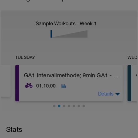
Sample Workouts - Week
1
TUESDAY
WED
GA1 Intervallmethode; 9min GA1 - 1min techn. Übungen
01:10:00
Details
1. Warm up
- 5 min @ Reg
2. Wiederhole 6 x
Stats
- Active - GA1
9 min