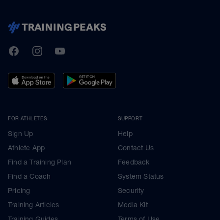
TrainingPeaks
Facebook
Instagram
Youtube
FOR ATHLETES
SUPPORT
Sign Up
Help
Athlete App
Contact Us
Find a Training Plan
Feedback
Find a Coach
System Status
Pricing
Security
Training Articles
Media Kit
Training Guides
Terms of Use