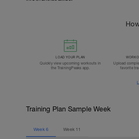
How
LOAD YOUR PLAN
WORKOU
Quickly view upcoming workouts in
Upload comple
the TrainingPeaks app.
favorite tr
L
Training Plan Sample Week
Week
6
Week
11