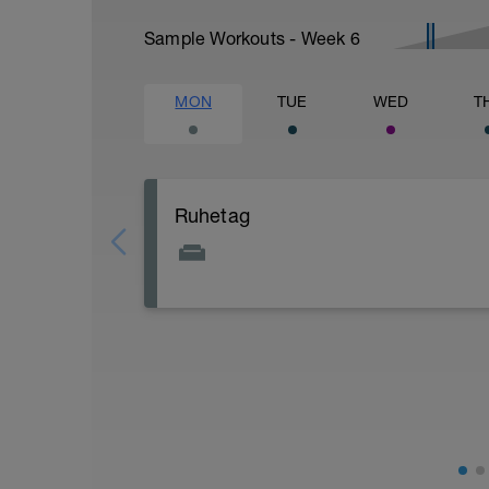
Sample Workouts - Week
6
MON
TUE
WED
T
Ruhetag
Heute steht bewusst keine Trainingseinh
Teil deines Fortschritts: In diesen Phase
baut Kraft auf und sammelt Energie für
Nutze den Tag, um dich zu erholen – kö
Spaziergang, sanftes Mobilisieren oder 
solange es dir guttut und keinen zusätzl
Achte – wie an allen anderen Tagen auc
kleine Momente, die dir Wohlbefinden s