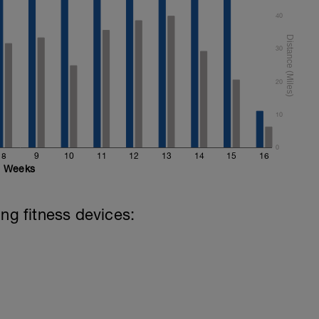
40
30
20
10
0
8
9
10
11
12
13
14
15
16
Weeks
ing fitness devices: