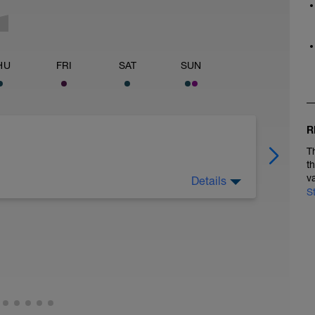
HU
FRI
SAT
SUN
R
T
t
v
Details
eit auf dem Plan. Ein Ruhetag ist ein wichtiger
S
n verarbeitet dein Körper die Trainingsreize,
 die kommenden Einheiten.
rperlich wie mental. Leichte Bewegung wie ein
entspanntes Dehnen ist völlig in Ordnung,
ichen Stress erzeugt.
h – auf ausreichend Schlaf, gute Ernährung und
chenken. Erholung ist kein Aussetzen, sondern