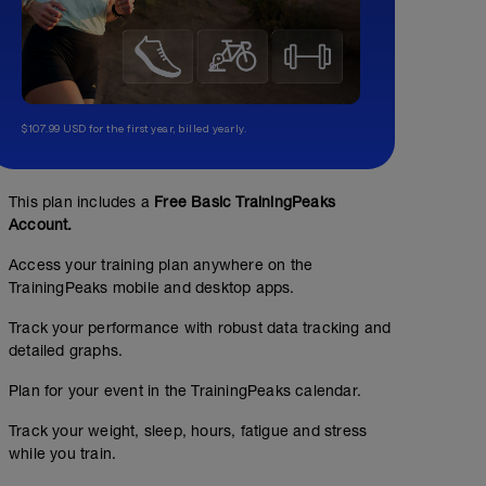
$107.99 USD for the first year, billed yearly.
This plan includes a
Free Basic TrainingPeaks
Account.
Access your training plan anywhere on the
TrainingPeaks mobile and desktop apps.
Track your performance with robust data tracking and
detailed graphs.
Plan for your event in the TrainingPeaks calendar.
Track your weight, sleep, hours, fatigue and stress
while you train.