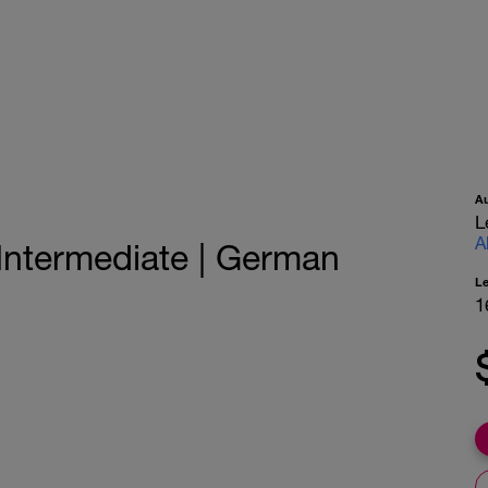
A
L
A
| Intermediate | German
L
1