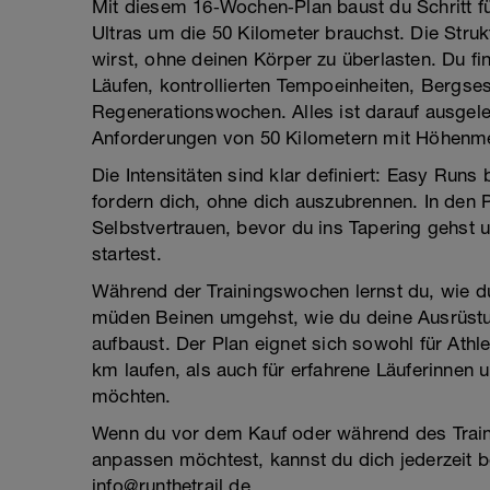
Mit diesem 16‑Wochen‑Plan baust du Schritt für
Ultras um die 50 Kilometer brauchst. Die Strukt
wirst, ohne deinen Körper zu überlasten. Du 
Läufen, kontrollierten Tempoeinheiten, Bergse
Regenerationswochen. Alles ist darauf ausgele
Anforderungen von 50 Kilometern mit Höhenme
Die Intensitäten sind klar definiert: Easy Runs 
fordern dich, ohne dich auszubrennen. In den
Selbstvertrauen, bevor du ins Tapering gehst 
startest.
Während der Trainingswochen lernst du, wie du
müden Beinen umgehst, wie du deine Ausrüstun
aufbaust. Der Plan eignet sich sowohl für Athle
km laufen, als auch für erfahrene Läuferinnen und
möchten.
Wenn du vor dem Kauf oder während des Traini
anpassen möchtest, kannst du dich jederzeit b
info@runthetrail.de.