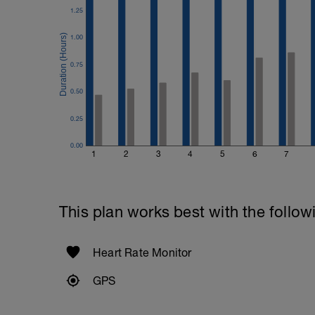
1.25
1.00
0.75
0.50
0.25
0.00
1
2
3
4
5
6
7
This plan works best with the follow
Heart Rate Monitor
GPS