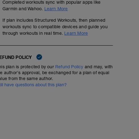
Completed workouts sync with popular apps like
Garmin and Wahoo.
Learn More
If plan includes Structured Workouts, then planned
workouts sync to compatible devices and guide you
through workouts in real time.
Learn More
EFUND POLICY
Hill Session (Z3-Z4)
his plan is protected by our
Refund Policy
and may, with
5.22
Structured Workout
mi
he author's approval, be exchanged for a plan of equal
alue from the same author.
till have questions about this plan?
Wo? – Straße oder unbefestigte Wege (wie Waldautobah
gleichmäßiger Anstieg
Ziel – Laktatschwelle, VO²max
Such dir einen gleichmäßigen Anstieg, der lang genug 
dich auf und laufe die Intervalle berghoch. Dabei ist e
kurz braucht, um in den vorgegebenen Bereich zu kom
oder leicht traben.