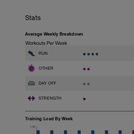
ein aktiver Beitrag zu deinem Trainingser
Stats
Average Weekly Breakdown
Workouts Per Week
RUN
OTHER
DAY OFF
STRENGTH
Training Load By Week
1.50