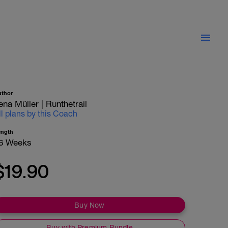
uthor
ena Müller | Runthetrail
ll plans by this Coach
ength
6 Weeks
$19.90
Buy Now
Buy with Premium Bundle