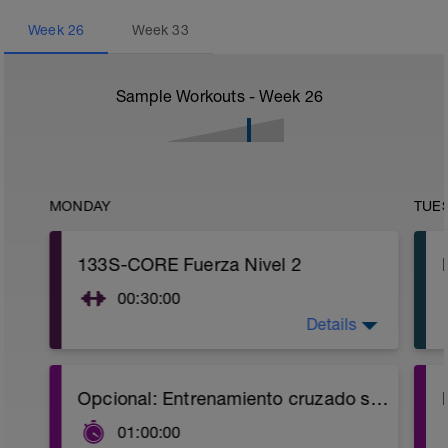
Week
26
Week
33
Sample Workouts - Week
26
MONDAY
TUE
133S-CORE Fuerza Nivel 2
00:30:00
Details
Estabilidad del CORE (Fuerza) Nivel 2:
Enlace al video:
Opcional: Entrenamiento cruzado sencillo: bicicleta, natación o paseo.
https://youtu.be/v9Q7uu16v5c
01:00:00
1. Calentamiento con ejercicios de