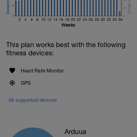
40
5
20
0
0
2
4
6
8
10
12
14
16
18
20
22
24
26
28
30
32
34
36
Weeks
This plan works best with the following
fitness devices:
Heart Rate Monitor
GPS
All supported devices
Arduua