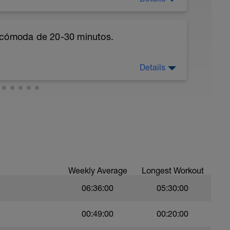
 cómoda de 20-30 minutos.
lidad articular y estiramientos suaves
Details
nos (10-12 repeticiones por pierna)
da (20-30 segundos por pierna)
)
l (10-12 repeticiones)
nes por lado)
Weekly Average
Longest Workout
medicinal (10-12 repeticiones por lado)
06:36:00
05:30:00
00:49:00
00:20:00