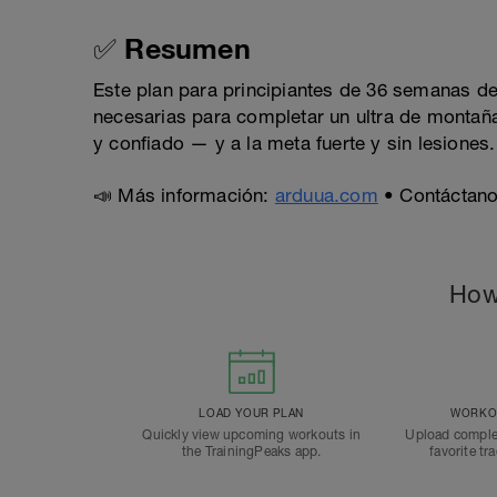
✅ Resumen
Este plan para principiantes de 36 semanas desar
necesarias para completar un ultra de montaña 
y confiado — y a la meta fuerte y sin lesiones.
📣 Más información:
arduua.com
• Contáctano
How
LOAD YOUR PLAN
WORKOU
Quickly view upcoming workouts in
Upload comple
the TrainingPeaks app.
favorite tr