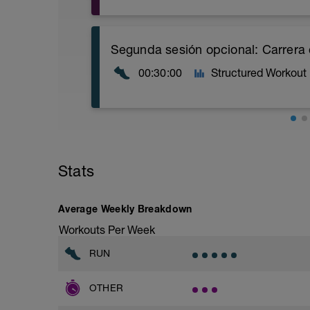
Estabilidad del CORE (Fuerza) Nivel 2:
Enlace al video:
Segunda sesión opcional: Carrera
https://youtu.be/v9Q7uu16v5c
00:30:00
Structured Workout
1. Calentamiento con ejercicios de movi
dinámicos (5-10 min)
2. Elevación de piernas con apoyo de ma
3. Plancha frontal con una pierna eleva
Stats
4. Plancha lateral (30 segundos por lado
5. Puente de glúteos con balón medicina
Average Weekly Breakdown
6. V dinámica con peso (12-15 repeticio
Workouts Per Week
7. Plancha con apoyo de manos y balón 
RUN
OTHER