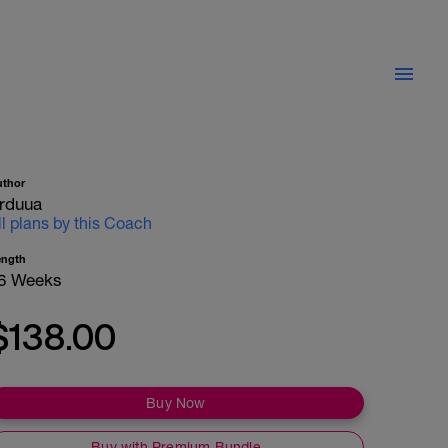
uthor
rduua
ll plans by this Coach
ength
6 Weeks
$138.00
Buy Now
Buy with Premium Bundle