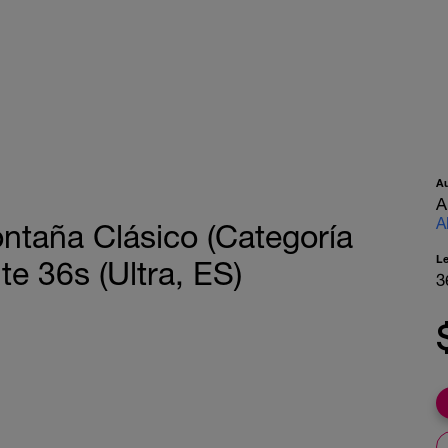
A
A
A
Montaña Clásico (Categoría
L
e 36s (Ultra, ES)
3