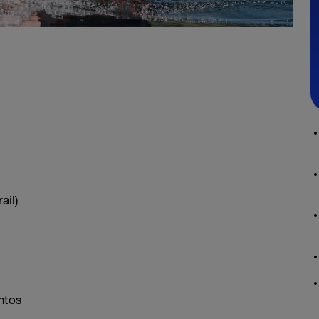
ail)
ntos