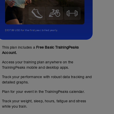
$107.99 USD for the first year, billed yearly.
This plan includes a
Free Basic TrainingPeaks
Account.
Access your training plan anywhere on the
TrainingPeaks mobile and desktop apps.
Track your performance with robust data tracking and
detailed graphs.
Plan for your event in the TrainingPeaks calendar.
Track your weight, sleep, hours, fatigue and stress
while you train.