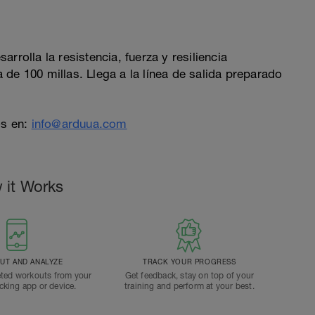
rolla la resistencia, fuerza y ​​resiliencia
de 100 millas. Llega a la línea de salida preparado
s en:
info@arduua.com
 it Works
T AND ANALYZE
TRACK YOUR PROGRESS
ted workouts from your
Get feedback, stay on top of your
acking app or device.
training and perform at your best.