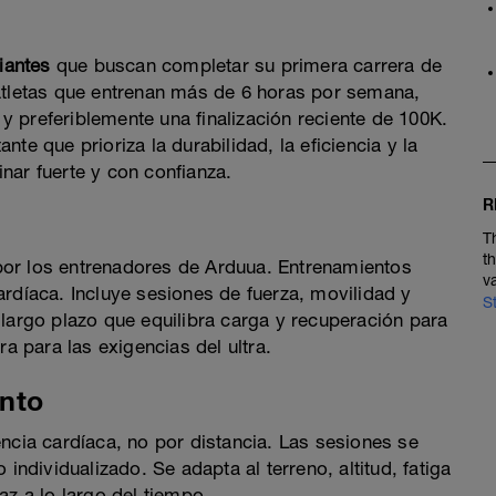
piantes
que buscan completar su primera carrera de
atletas que entrenan más de 6 horas por semana,
, y preferiblemente una finalización reciente de 100K.
te que prioriza la durabilidad, la eficiencia y la
nar fuerte y con confianza.
R
T
t
or los entrenadores de Arduua. Entrenamientos
v
rdíaca. Incluye sesiones de fuerza, movilidad y
S
 largo plazo que equilibra carga y recuperación para
ra para las exigencias del ultra.
nto
ncia cardíaca, no por distancia. Las sesiones se
individualizado. Se adapta al terreno, altitud, fatiga
az a lo largo del tiempo.