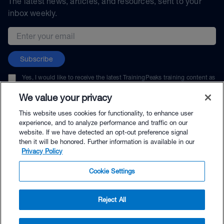
The latest news, articles, and resources, sent to your
inbox weekly.
Email address
Subscribe
Yes, I would like to receive the latest TrainingPeaks training content as
well as updates on TrainingPeaks products, services, and events. I can
unsubscribe at any time.
We value your privacy
This website uses cookies for functionality, to enhance user
experience, and to analyze performance and traffic on our
website. If we have detected an opt-out preference signal
then it will be honored. Further information is available in our
© TrainingPeaks, LLC
Privacy Policy
Cookie Settings
Reject All
$186.00 - Buy Now