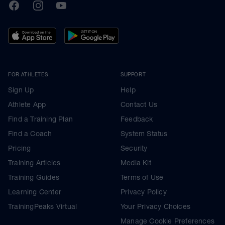
TrainingPeaks
Facebook
Instagram
Youtube
FOR ATHLETES
SUPPORT
Sign Up
Help
Athlete App
Contact Us
Find a Training Plan
Feedback
Find a Coach
System Status
Pricing
Security
Training Articles
Media Kit
Training Guides
Terms of Use
Learning Center
Privacy Policy
TrainingPeaks Virtual
Your Privacy Choices
Manage Cookie Preferences