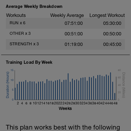
2. Elevación de piernas con apoyo de
Average Weekly Breakdown
manos (10-12 repeticiones por pierna)
Workouts
Weekly Average
Longest Workout
3. Plancha frontal con una pierna
RUN
x
6
07:51:00
05:30:00
elevada (20-30 segundos por pierna)
OTHER
x
3
00:51:00
00:50:00
4. Plancha lateral (30 segundos por lado)
STRENGTH
x
3
01:19:00
00:45:00
5. Puente de glúteos con balón medicinal
(10-12 repeticiones)
Training Load By Week
6. V dinámica con peso (12-15
repeticiones por lado)
15
80
60
7. Plancha con apoyo de manos y balón
10
medicinal (10-12 repeticiones por lado)
40
5
20
0
0
2
4
6
8
10
12
14
16
18
20
22
24
26
28
30
32
34
36
38
40
42
44
46
48
Weeks
This plan works best with the following