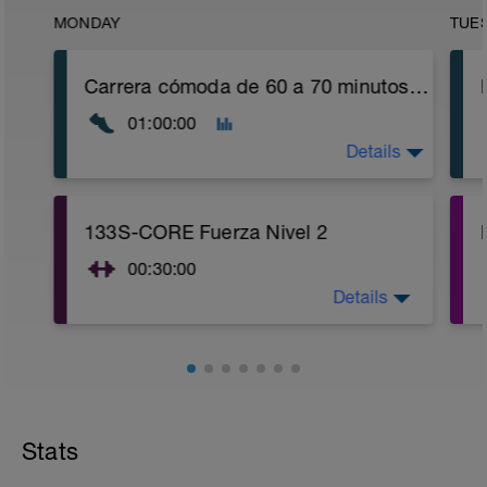
MONDAY
TUE
Carrera cómoda de 60 a 70 minutos. Opcional: Entrenamiento cruzado suave: bicicleta, natación o senderismo con desnivel de 75 a 90 minutos.
01:00:00
Details
Carrera cómoda: Elige un ritmo que
133S-CORE Fuerza Nivel 2
puedas mantener sin esfuerzo.
00:30:00
Details
Estabilidad del CORE (Fuerza) Nivel 2:
Enlace al video:
https://youtu.be/v9Q7uu16v5c
1. Calentamiento con ejercicios de
Stats
movilidad articular y estiramientos
suaves dinámicos (5-10 min)