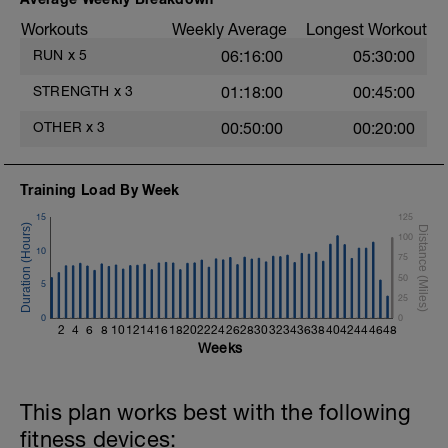
Workouts
Weekly Average
Longest Workout
5. Puente de glúteos con balón medicinal
(10-12 repeticiones)
RUN
x
5
06:16:00
05:30:00
6. V dinámica con peso (12-15
STRENGTH
x
3
01:18:00
00:45:00
repeticiones por lado)
OTHER
x
3
00:50:00
00:20:00
7. Plancha con apoyo de manos y balón
medicinal (10-12 repeticiones por lado)
Training Load By Week
15
125
100
10
75
50
5
25
0
0
2
4
6
8
10
12
14
16
18
20
22
24
26
28
30
32
34
36
38
40
42
44
46
48
Weeks
This plan works best with the following
fitness devices: