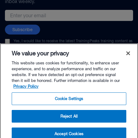
inbox weekly.
Email address
Subscribe
Yes, I would like to receive the latest TrainingPeaks training content as
well as updates on TrainingPeaks products, services, and events. I can
unsubscribe at any time.
We value your privacy
This website uses cookies for functionality, to enhance user
experience, and to analyze performance and traffic on our
website. If we have detected an opt-out preference signal
then it will be honored. Further information is available in our
© TrainingPeaks, LLC
Privacy Policy
Cookie Settings
Reject All
$169.00 - Buy Now
Accept Cookies
Buy with Premium Bundle