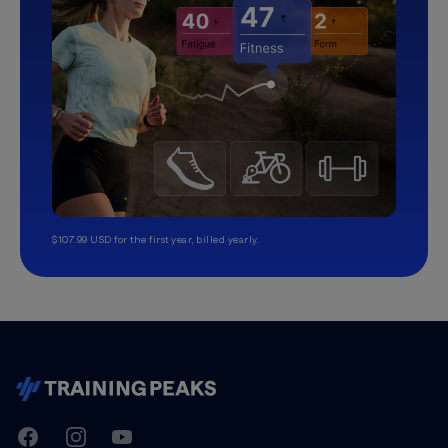
$107.99 USD for the first year, billed yearly.
TrainingPeaks
Facebook
Instagram
Youtube