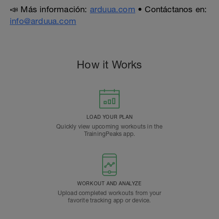
📣 Más información:
arduua.com
• Contáctanos en:
info@arduua.com
How it Works
LOAD YOUR PLAN
Quickly view upcoming workouts in the
TrainingPeaks app.
WORKOUT AND ANALYZE
Upload completed workouts from your
favorite tracking app or device.