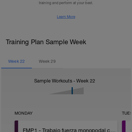
training and perform at your best.
Learn More
Training Plan Sample Week
Week
22
Week
29
Sample Workouts - Week
22
MONDAY
TUE
FMP1 - Trabajo fuerza monopodal con plyo