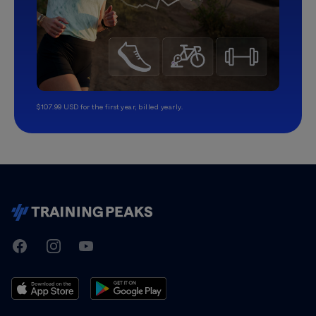
$107.99 USD for the first year, billed yearly.
TrainingPeaks
Facebook
Instagram
Youtube