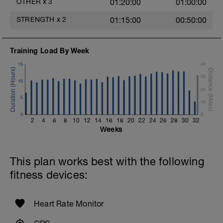
OTHER
x
3
01:20:00
01:00:00
monopodal + caída recepción. 15
repeticiones de cada lado / 2 bloques
STRENGTH
x
2
01:15:00
00:50:00
https://youtu.be/JD7Y6oyzsAQ
6.-Tracción con inestabilidad contralateral
Training Load By Week
en apoyo monopodal.
https://youtu.be/bVJYylejoJw
15
40
30
10
20
5
10
0
0
2
4
6
8
10
12
14
16
18
20
22
24
26
28
30
32
Weeks
This plan works best with the following
fitness devices:
Heart Rate Monitor