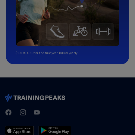
$107.99 USD for the first year, billed yearly.
TrainingPeaks
Facebook
Instagram
Youtube