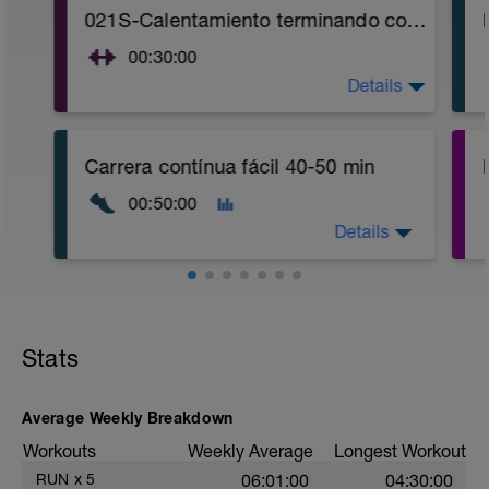
021S-Calentamiento terminando con pliometría
00:30:00
Details
Pliometría
Link a el video:
https://www.youtube.com/watch?
Carrera contínua fácil 40-50 min
v=oPYXhiBPEHg
00:50:00
CALENTAMIENTO: (15-20 min)
Details
1.- Movilidad articular full body y
estiramientos dinamicos suaves tren
inferior.
Carrera suave: elige un ritmo que puedas
mantener fácilmente.
2.- Carrera suave 10-15 min
Stats
ENTRENAMIENTO PLIOMÉTRICO:
1.- Saltos frontales 30" (Dinámicos,
Average Weekly Breakdown
reactivos y con rebote de talón)
Workouts
Weekly Average
Longest Workout
2.- Saltos laterales 30"
RUN
x
5
06:01:00
04:30:00