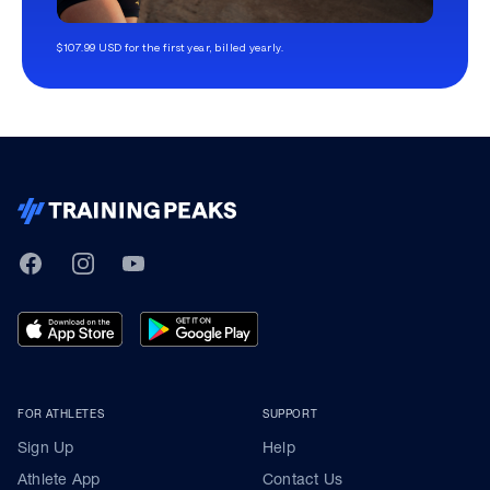
$107.99 USD for the first year, billed yearly.
TrainingPeaks
Facebook
Instagram
Youtube
FOR ATHLETES
SUPPORT
Sign Up
Help
Athlete App
Contact Us