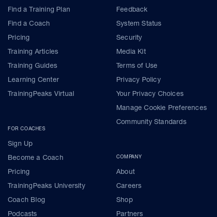
Find a Training Plan
Feedback
Find a Coach
System Status
Pricing
Security
Training Articles
Media Kit
Training Guides
Terms of Use
Learning Center
Privacy Policy
TrainingPeaks Virtual
Your Privacy Choices
Manage Cookie Preferences
Community Standards
FOR COACHES
Sign Up
Become a Coach
COMPANY
Pricing
About
TrainingPeaks University
Careers
Coach Blog
Shop
Podcasts
Partners