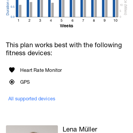
10
0.5
5
0.0
0
1
2
3
4
5
6
7
8
9
10
Weeks
This plan works best with the following
fitness devices:
Heart Rate Monitor
GPS
All supported devices
Lena Müller