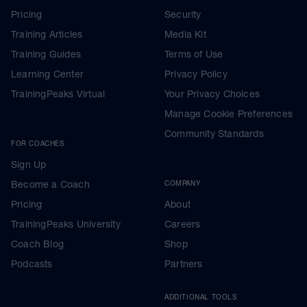
Pricing
Security
Training Articles
Media Kit
Training Guides
Terms of Use
Learning Center
Privacy Policy
TrainingPeaks Virtual
Your Privacy Choices
Manage Cookie Preferences
Community Standards
FOR COACHES
Sign Up
Become a Coach
COMPANY
Pricing
About
TrainingPeaks University
Careers
Coach Blog
Shop
Podcasts
Partners
ADDITIONAL TOOLS