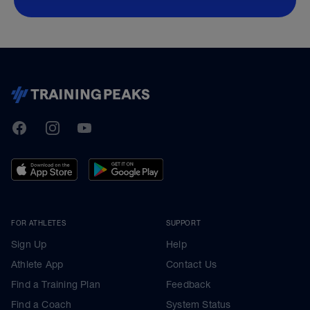
TrainingPeaks
Facebook
Instagram
Youtube
FOR ATHLETES
SUPPORT
Sign Up
Help
Athlete App
Contact Us
Find a Training Plan
Feedback
Find a Coach
System Status