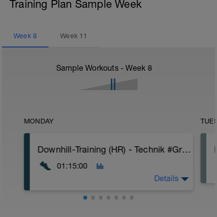
Training Plan Sample Week
Week
8
Week
11
Sample Workouts - Week
8
MONDAY
TUE
Downhill-Training (HR) - Technik #Grundlage - SubThreshold
01:15:00
Details
Ziel: Technik-Training
Gelände: Trail