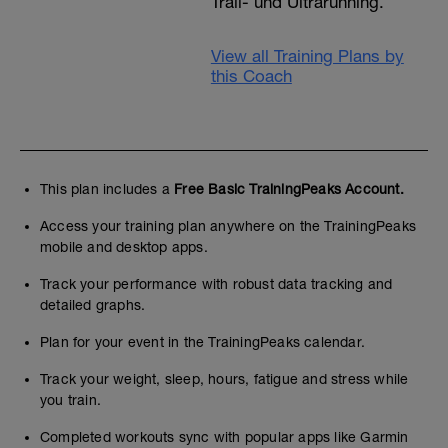
Trail- und Ultrarunning.
dem du dich forderst, aber nicht komplett
zerstörst und sicher über die Trails
kommst.
View all Training Plans by
this Coach
Bedenke: Beim schnellen Bergablaufen
wird vor allem die vordere
Oberschenkelmuskulatur stark exzentrisch
belastet. Das kann – besonders nach
längerer Pause – zu deutlichem
Muskelkater führen. Das ist normal und
This plan includes a
Free Basic TrainingPeaks Account.
sogar gewollt, da der Körper sich bereits
nach wenigen Wiederholungen und
Access your training plan anywhere on the TrainingPeaks
regelmäßigen Downhillreizen spürbar
anpasst.
mobile and desktop apps.
Track your performance with robust data tracking and
detailed graphs.
Plan for your event in the TrainingPeaks calendar.
Track your weight, sleep, hours, fatigue and stress while
you train.
Completed workouts sync with popular apps like Garmin