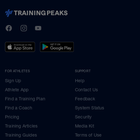
TrainingPeaks
Facebook
Instagram
Youtube
FOR ATHLETES
SUPPORT
Sign Up
Help
Athlete App
Contact Us
Find a Training Plan
Feedback
Find a Coach
System Status
Pricing
Security
Training Articles
Media Kit
Training Guides
Terms of Use