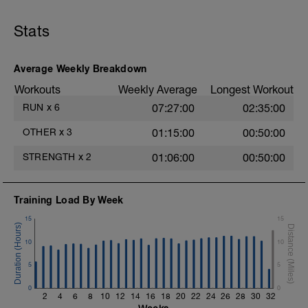
la cadera, doblada 90º.
puedas mantener fácilmente.
2.- Subidas al banco con peso.
Stats
3.- Salta al banco con ambos pies. 3 x 10
repeticiones.
4.- Zancada búlgara.
5.- Zancada alta con apoyo en banco y
Average Weekly Breakdown
peso. En el lateral del banco. Con un pie
Workouts
Weekly Average
Longest Workout
en alto. Peso en las manos con los brazos
a los lados del banco. Empuja con fuerza
RUN
x
6
07:27:00
02:35:00
con la pierna elevada y, al mismo tiempo,
gira el tronco y levanta los brazos con el
OTHER
x
3
01:15:00
00:50:00
peso por encima de la cabeza.
STRENGTH
x
2
01:06:00
00:50:00
Training Load By Week
15
15
10
10
5
5
0
0
2
4
6
8
10
12
14
16
18
20
22
24
26
28
30
32