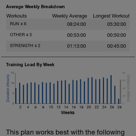
2. Elevación de piernas con apoyo de
Average Weekly Breakdown
manos (10-12 repeticiones por pierna)
Workouts
Weekly Average
Longest Workout
3. Plancha frontal con una pierna
RUN
x
6
08:24:00
05:30:00
elevada (20-30 segundos por pierna)
OTHER
x
3
00:53:00
00:50:00
4. Plancha lateral (30 segundos por lado)
STRENGTH
x
2
01:13:00
00:45:00
5. Puente de glúteos con balón medicinal
(10-12 repeticiones)
Training Load By Week
6. V dinámica con peso (12-15
repeticiones por lado)
15
80
60
7. Plancha con apoyo de manos y balón
10
medicinal (10-12 repeticiones por lado)
40
5
20
0
0
2
4
6
8
10
12
14
16
18
20
22
24
26
28
Weeks
This plan works best with the following