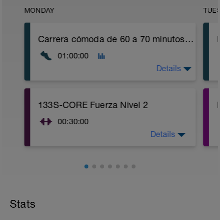
MONDAY
TUE
Carrera cómoda de 60 a 70 minutos. Opcional: Entrenamiento cruzado suave: bicicleta, natación o senderismo con desnivel de 75 a 90 minutos.
01:00:00
Details
Carrera cómoda: Elige un ritmo que
133S-CORE Fuerza Nivel 2
puedas mantener sin esfuerzo.
00:30:00
Details
Estabilidad del CORE (Fuerza) Nivel 2:
Enlace al video:
https://youtu.be/v9Q7uu16v5c
1. Calentamiento con ejercicios de
Stats
movilidad articular y estiramientos
suaves dinámicos (5-10 min)