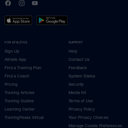
TrainingPeaks
Facebook
Instagram
Youtube
FOR ATHLETES
SUPPORT
Sign Up
Help
Athlete App
Contact Us
Find a Training Plan
Feedback
Find a Coach
System Status
Pricing
Security
Training Articles
Media Kit
Training Guides
Terms of Use
Learning Center
Privacy Policy
TrainingPeaks Virtual
Your Privacy Choices
Manage Cookie Preferences