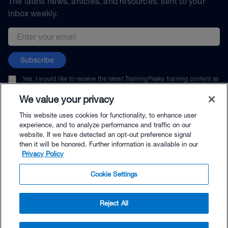
The latest news, articles, and resources, sent to your
inbox weekly.
Email address
Subscribe
Yes, I would like to receive the latest TrainingPeaks training content as
well as updates on TrainingPeaks products, services, and events. I can
unsubscribe at any time.
We value your privacy
This website uses cookies for functionality, to enhance user
experience, and to analyze performance and traffic on our
website. If we have detected an opt-out preference signal
then it will be honored. Further information is available in our
© TrainingPeaks, LLC
Privacy Policy
Cookie Settings
Reject All
$128.00 - Buy Now