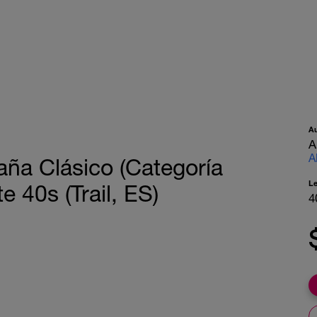
A
A
A
aña Clásico (Categoría
L
 40s (Trail, ES)
4