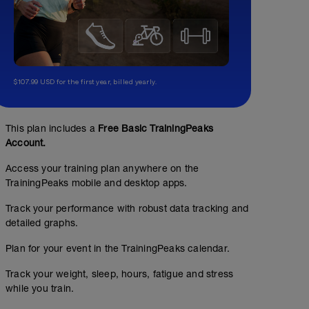
$107.99 USD for the first year, billed yearly.
This plan includes a
Free Basic TrainingPeaks
Account.
Access your training plan anywhere on the
TrainingPeaks mobile and desktop apps.
Track your performance with robust data tracking and
detailed graphs.
Plan for your event in the TrainingPeaks calendar.
Track your weight, sleep, hours, fatigue and stress
while you train.