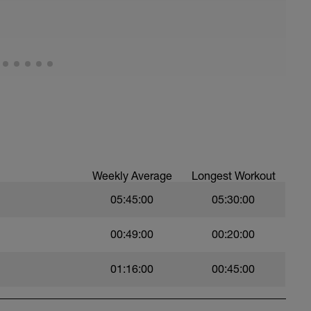
lidad articular y estiramientos suaves
nos (10-12 repeticiones por pierna)
da (20-30 segundos por pierna)
)
l (10-12 repeticiones)
nes por lado)
Weekly Average
Longest Workout
medicinal (10-12 repeticiones por lado)
05:45:00
05:30:00
00:49:00
00:20:00
01:16:00
00:45:00