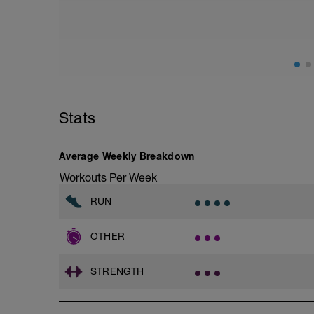
https://youtu.be/v9Q7uu16v5c
1. Calentamiento con ejercicios de movi
dinámicos (5-10 min)
2. Elevación de piernas con apoyo de ma
3. Plancha frontal con una pierna eleva
Stats
4. Plancha lateral (30 segundos por lado
5. Puente de glúteos con balón medicina
Average Weekly Breakdown
6. V dinámica con peso (12-15 repeticio
Workouts Per Week
7. Plancha con apoyo de manos y balón 
RUN
OTHER
STRENGTH