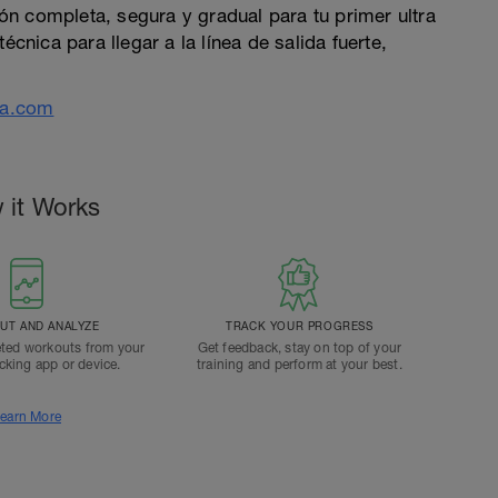
n completa, segura y gradual para tu primer ultra
écnica para llegar a la línea de salida fuerte,
ua.com
 it Works
T AND ANALYZE
TRACK YOUR PROGRESS
ted workouts from your
Get feedback, stay on top of your
acking app or device.
training and perform at your best.
earn More