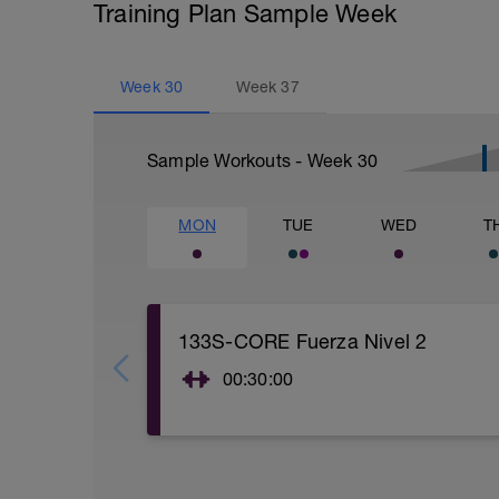
Training Plan Sample Week
Week
30
Week
37
Sample Workouts - Week
30
MON
TUE
WED
T
133S-CORE Fuerza Nivel 2
00:30:00
Estabilidad del CORE (Fuerza) Nivel 2:
Enlace al video: