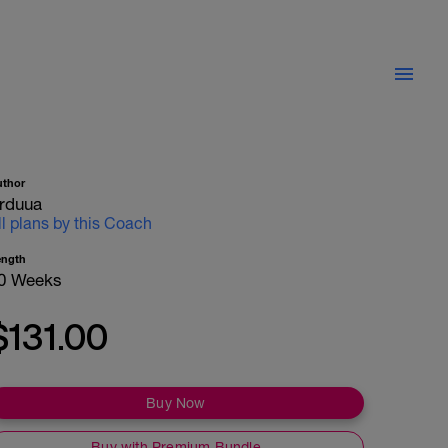
uthor
rduua
ll plans by this Coach
ength
0 Weeks
$131.00
Buy Now
Buy with Premium Bundle