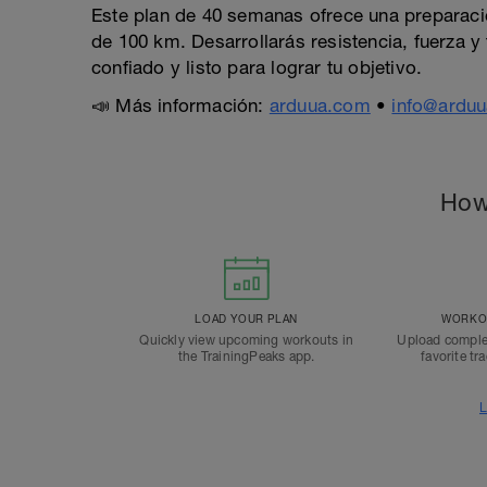
Este plan de 40 semanas ofrece una preparació
de 100 km. Desarrollarás resistencia, fuerza y t
confiado y listo para lograr tu objetivo.
📣 Más información:
arduua.com
•
info@ardu
How
LOAD YOUR PLAN
WORKOU
Quickly view upcoming workouts in
Upload comple
the TrainingPeaks app.
favorite tr
L