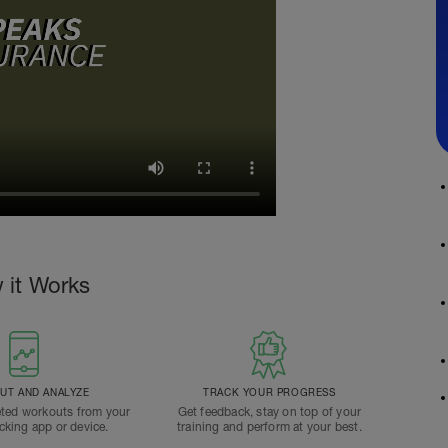
 it Works
T AND ANALYZE
TRACK YOUR PROGRESS
ted workouts from your
Get feedback, stay on top of your
acking app or device.
training and perform at your best.