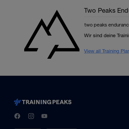
Two Peaks End
two peaks enduran
Wir sind deine Traini
View all Training Pl
TrainingPeaks
Facebook
Instagram
Youtube