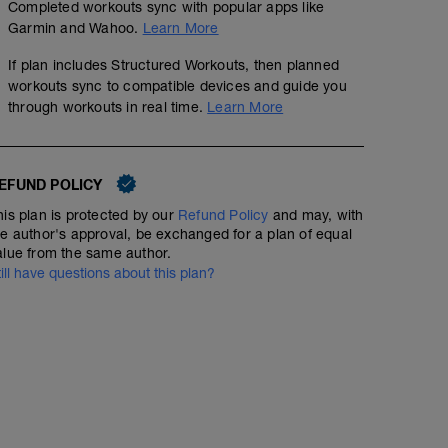
Completed workouts sync with popular apps like
Garmin and Wahoo.
Learn More
If plan includes Structured Workouts, then planned
workouts sync to compatible devices and guide you
through workouts in real time.
Learn More
EFUND POLICY
his plan is protected by our
Refund Policy
and may, with
he author's approval, be exchanged for a plan of equal
alue from the same author.
till have questions about this plan?
Zusatztraining: Dauerlauf Zone2 (HR)
01:00:00
50
Structured Workout
TSS