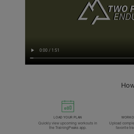
How
LOAD YOUR PLAN
WORKOU
Quickly view upcoming workouts in
Upload comple
the TrainingPeaks app.
favorite tr