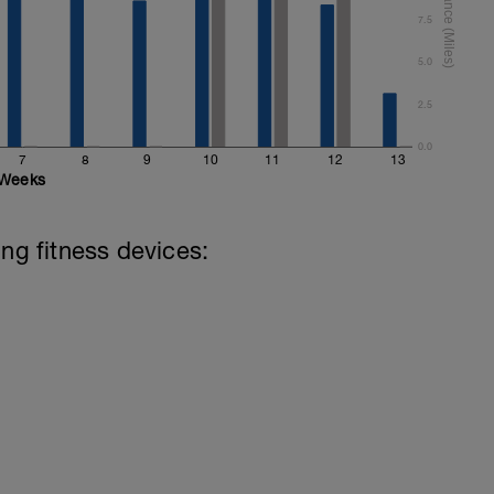
ich zu sehr zu ermüden und Abstriche in der
7.5
r den schnellen Enzym- und Hormonwechsel
5.0
ne Nährstoffe ökonomischer einzusetzen.
2.5
3aA
0.0
7
8
9
10
11
12
13
Weeks
ing fitness devices: