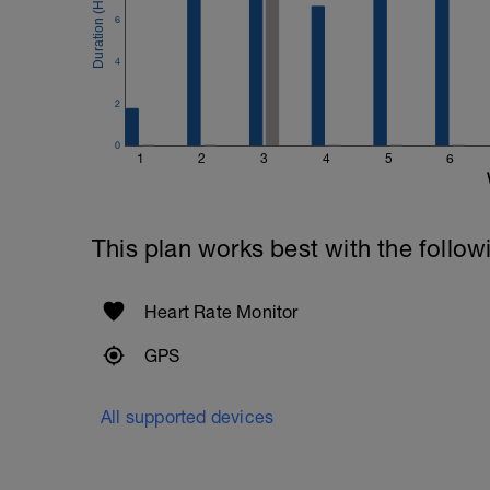
die Zeit an der aeroben Schwelle ohne d
6
Lauftechnik machen zu müssen.
Auf diese Weise verbessert dein Körpe
4
und ermöglicht dir, bei Trailrennen dei
2
Videotipps: https://youtu.be/7hocS7YZ
0
1
2
3
4
5
6
This plan works best with the follow
Heart Rate Monitor
GPS
All supported devices