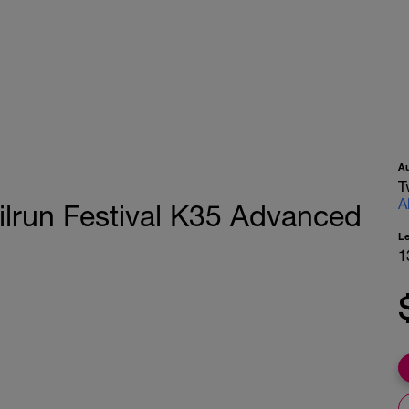
A
T
A
ailrun Festival K35 Advanced
L
1