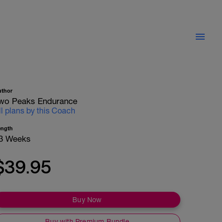
uthor
wo Peaks Endurance
ll plans by this Coach
ength
3 Weeks
$39.95
Buy Now
Buy with Premium Bundle