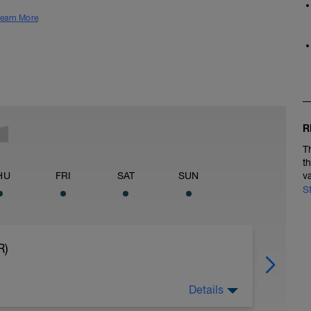
earn More
R
T
t
HU
FRI
SAT
SUN
v
S
R)
Details