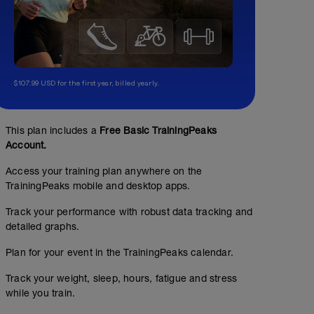
$107.99 USD for the first year, billed yearly.
This plan includes a
Free Basic TrainingPeaks
Account.
Access your training plan anywhere on the
TrainingPeaks mobile and desktop apps.
Track your performance with robust data tracking and
detailed graphs.
Plan for your event in the TrainingPeaks calendar.
Track your weight, sleep, hours, fatigue and stress
while you train.