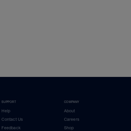
SUPPORT
COMPANY
Help
About
Contact Us
Careers
Feedback
Shop