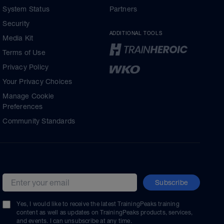
System Status
Partners
Security
ADDITIONAL TOOLS
Media Kit
Terms of Use
Privacy Policy
Your Privacy Choices
Manage Cookie
Preferences
Community Standards
Subscribe
Email address
Yes, I would like to receive the latest TrainingPeaks training
content as well as updates on TrainingPeaks products, services,
and events. I can unsubscribe at any time.