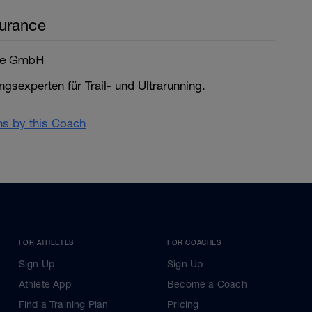
urance
ce GmbH
ngsexperten für Trail- und Ultrarunning.
ans by this Coach
FOR ATHLETES
FOR COACHES
Sign Up
Sign Up
Athlete App
Become a Coach
Find a Training Plan
Pricing