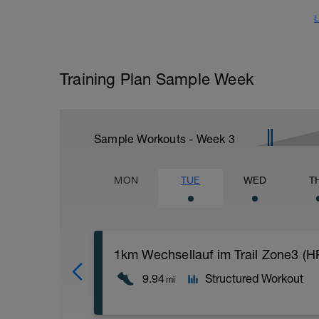
L
Training Plan Sample Week
Sample Workouts - Week
3
MON
TUE
WED
T
1km Wechsellauf im Trail Zone3 (H
9.94
Structured Workout
mi