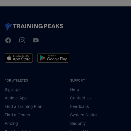
TrainingPeaks
Facebook
Instagram
Youtube
FOR ATHLETES
SUPPORT
Sign Up
Help
Athlete App
Contact Us
Find a Training Plan
Feedback
Find a Coach
System Status
Pricing
Security