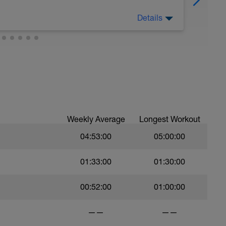
Details
ile)
Weekly Average
Longest Workout
rsa facile), Riposo 2'
04:53:00
05:00:00
uno sforzo di 3-5km. Alta intensità
01:33:00
01:30:00
re parzialmente
sercizio
00:52:00
01:00:00
successiva.
——
——