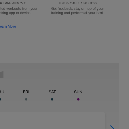
T AND ANALYZE
TRACK YOUR PROGRESS
ted workouts from your
Get feedback, stay on top of your
acking app or device.
training and perform at your best.
earn More
HU
FRI
SAT
SUN