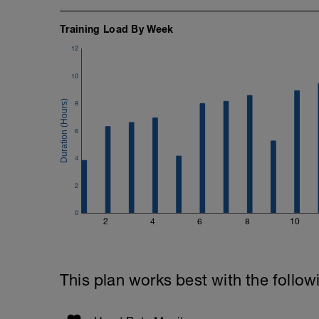
jogging facile per arrivare a 1 ora
Training Load By Week
12
10
8
6
4
2
0
2
4
6
8
10
This plan works best with the follow