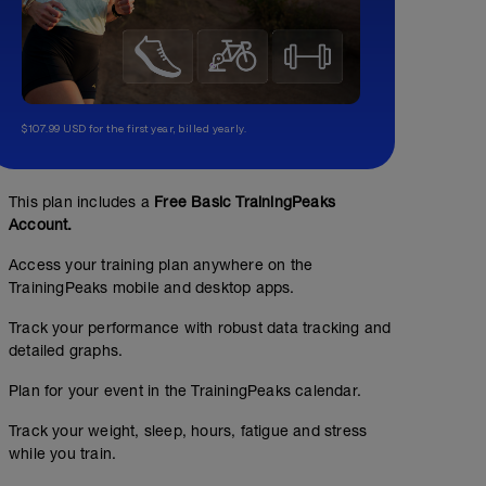
$107.99 USD for the first year, billed yearly.
This plan includes a
Free Basic TrainingPeaks
Account.
Access your training plan anywhere on the
TrainingPeaks mobile and desktop apps.
Track your performance with robust data tracking and
detailed graphs.
Plan for your event in the TrainingPeaks calendar.
Track your weight, sleep, hours, fatigue and stress
while you train.