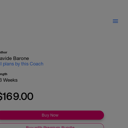
uthor
avide Barone
ll plans by this Coach
ength
3 Weeks
$169.00
Buy Now
Buy with Premium Bundle