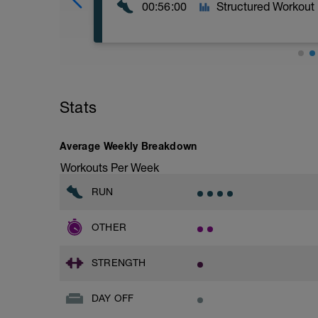
00:56:00
Structured Workout
Ideale è scegliere una salita dolce (corrib
RISCALDAMENTO:
Stats
15' Z1/2
5' Z3
5'Z1/2
---------------------------------------
Average Weekly Breakdown
FASE CENTRALE:
Workouts Per Week
3 serie di:
5 x (10" Sprint, 20" Corsa veloce, 30" Co
RUN
-10" Sprint - più forte che puoi
-20" Corsa veloce: ritmo che terresti in 
OTHER
-30" Corsa facile - jogging per recupera
Ripeti 5 volte, per 5 minuti in totale di e
STRENGTH
Riposa 2 minuti e poi parti per la serie 
---------------------------------------
DAY OFF
DEFATICAMENTO