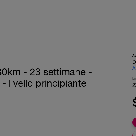
A
D
A
 30km - 23 settimane -
L
- livello principiante
2