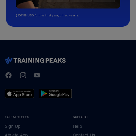
$107.99 USD for the first year, billed yearly.
TrainingPeaks
Facebook
Instagram
Youtube
FOR ATHLETES
SUPPORT
Sign Up
Help
Athlete App
Contact Us