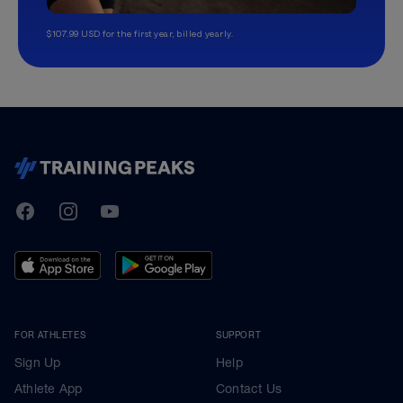
$107.99 USD for the first year, billed yearly.
TrainingPeaks
Facebook
Instagram
Youtube
FOR ATHLETES
SUPPORT
Sign Up
Help
Athlete App
Contact Us