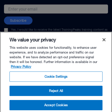
Email address
Subscribe
Yes, I would like to receive the latest TrainingPeaks training content as
well as updates on TrainingPeaks products, services, and events. I can
unsubscribe at any time.
We value your privacy
This website uses cookies for functionality, to enhance user
experience, and to analyze performance and traffic on our
website. If we have detected an opt-out preference signal
then it will be honored. Further information is available in our
© TrainingPeaks, LLC
Privacy Policy
Cookie Settings
Reject All
$19.00 - Buy Now
Accept Cookies
Buy with Premium Bundle