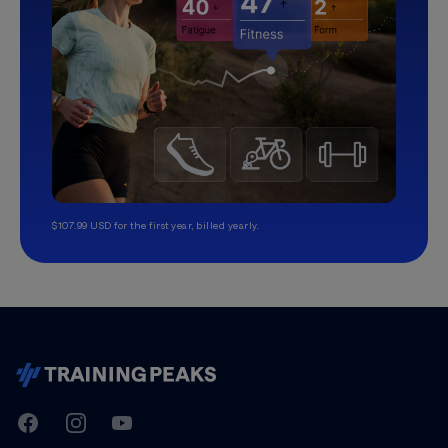
$107.99 USD for the first year, billed yearly.
TrainingPeaks
Facebook
Instagram
Youtube