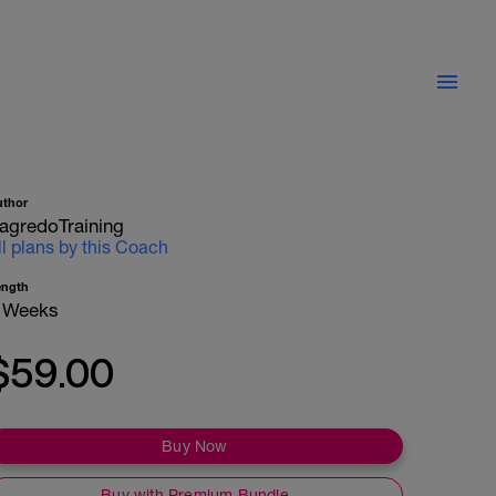
uthor
agredoTraining
ll plans by this Coach
ength
 Weeks
$59.00
Buy Now
Buy with Premium Bundle