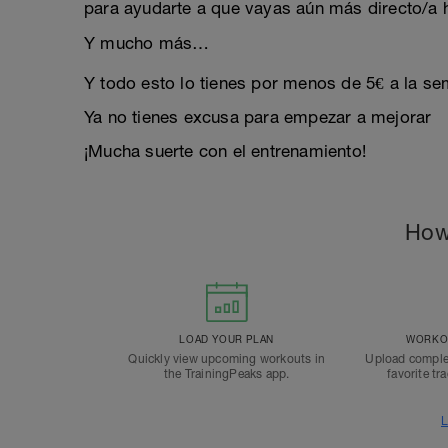
para ayudarte a que vayas aún más directo/a ha
Y mucho más…
Y todo esto lo tienes por menos de 5€ a la sem
Ya no tienes excusa para empezar a mejorar
¡Mucha suerte con el entrenamiento!
How
LOAD YOUR PLAN
WORKOU
Quickly view upcoming workouts in
Upload comple
the TrainingPeaks app.
favorite tr
L