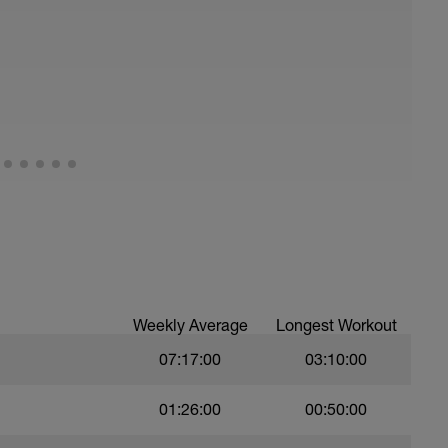
er mantener una conversación, sin problemas
ierba, caminos de tierra, etc.
os de 90m d,45" z1a
Weekly Average
Longest Workout
07:17:00
03:10:00
01:26:00
00:50:00