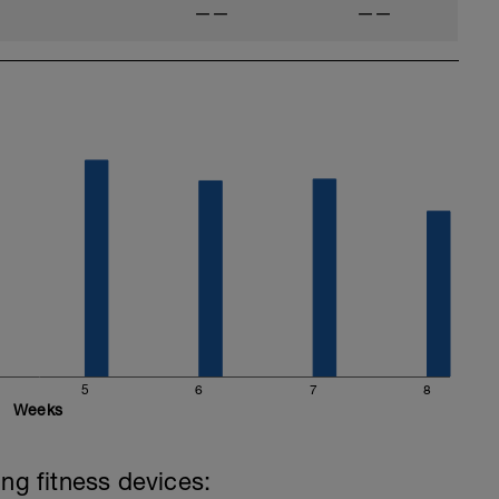
——
——
5
6
7
8
Weeks
ing fitness devices: