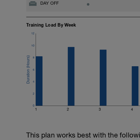
DAY OFF
Training Load By Week
12
10
8
6
4
2
0
1
2
3
4
This plan works best with the follow