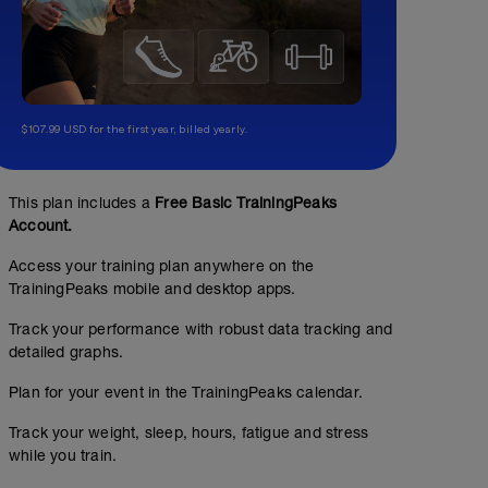
$107.99 USD for the first year, billed yearly.
This plan includes a
Free Basic TrainingPeaks
Account.
Access your training plan anywhere on the
TrainingPeaks mobile and desktop apps.
Track your performance with robust data tracking and
detailed graphs.
Plan for your event in the TrainingPeaks calendar.
Track your weight, sleep, hours, fatigue and stress
while you train.