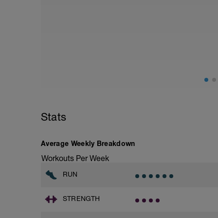
Tiene que ser un ritmo que permita pod
para poder hablar.
A poder ser en un terreno blando, como h
Al terminar los 40' realizar 4 progresiv
Stats
Average Weekly Breakdown
Workouts Per Week
RUN
STRENGTH