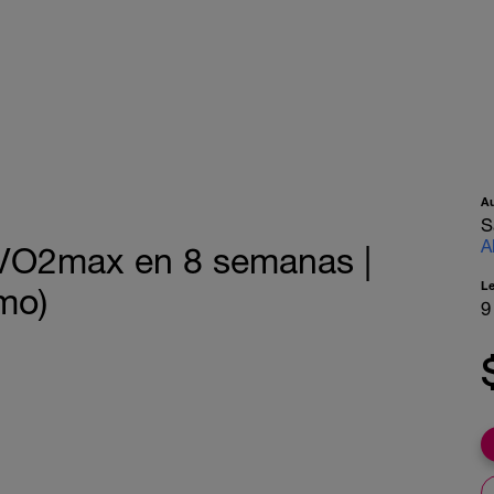
A
S
A
u VO2max en 8 semanas |
L
smo)
9