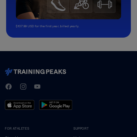
$107.99 USD for the first year, billed yearly.
TrainingPeaks
Facebook
Instagram
Youtube
FOR ATHLETES
SUPPORT