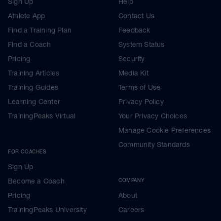
Sign Up
Help
Athlete App
Contact Us
Find a Training Plan
Feedback
Find a Coach
System Status
Pricing
Security
Training Articles
Media Kit
Training Guides
Terms of Use
Learning Center
Privacy Policy
TrainingPeaks Virtual
Your Privacy Choices
Manage Cookie Preferences
Community Standards
FOR COACHES
Sign Up
Become a Coach
COMPANY
Pricing
About
TrainingPeaks University
Careers