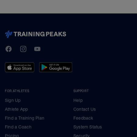
TrainingPeaks
Facebook
Instagram
Youtube
FOR ATHLETES
SUPPORT
Sign Up
Help
Athlete App
Contact Us
Find a Training Plan
Feedback
Find a Coach
System Status
Pricing
Security