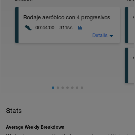
Rodaje aeróbico con 4 progresivos
00:44:00
31
TSS
Details
Tiene que ser un ritmo que permita poder
mantener una conversación, sin
problemas para poder hablar.
A poder ser en un terreno blando, como
hierba, caminos de tierra, etc.
Al terminar los 40' realizar 4 progresivos
de 90m d,45" z1a
Stats
Average Weekly Breakdown