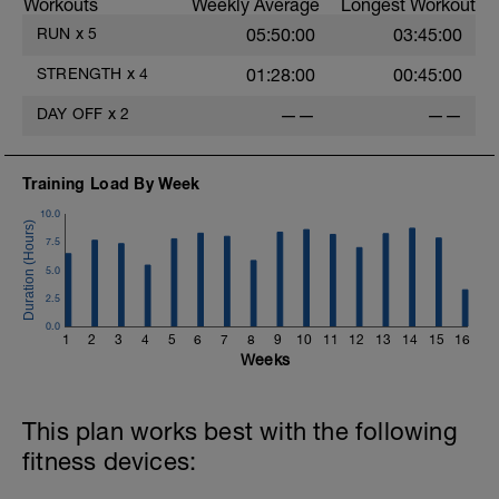
Workouts
Weekly Average
Longest Workout
RUN
x
5
05:50:00
03:45:00
STRENGTH
x
4
01:28:00
00:45:00
DAY OFF
x
2
——
——
Training Load By Week
10.0
7.5
5.0
2.5
0.0
1
2
3
4
5
6
7
8
9
10
11
12
13
14
15
16
Weeks
This plan works best with the following
fitness devices: