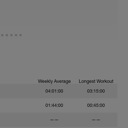
er mantener una conversación, sin problemas
 un poco de desnivel, como senderos o ,
c.
os de 90m a poder ser en llano para buscar una
" z1a
Weekly Average
Longest Workout
04:01:00
03:15:00
01:44:00
00:45:00
——
——