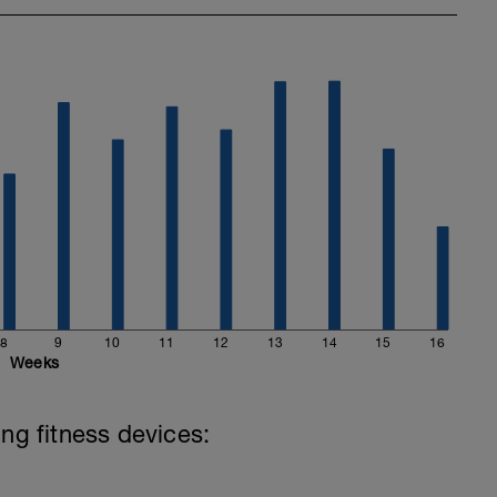
8
9
10
11
12
13
14
15
16
Weeks
ing fitness devices: