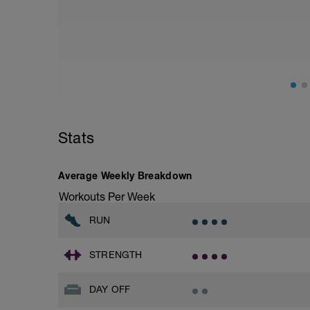
Tiene que ser un ritmo que permita pod
para poder hablar.
A poder ser en un terreno ondulado con
caminos de tierra de media montaña, et
Al terminar los 40' realizar 4 progresiv
activación neuromuscular descanso,45
Stats
Average Weekly Breakdown
Workouts Per Week
RUN
STRENGTH
DAY OFF