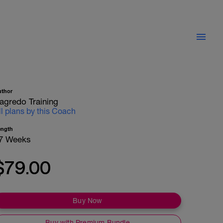
uthor
agredo Training
ll plans by this Coach
ength
7 Weeks
$79.00
Buy Now
Buy with Premium Bundle