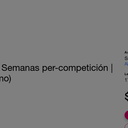
A
S
A
 Semanas per-competición |
L
mo)
1