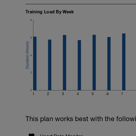
Training Load By Week
8
6
4
2
0
1
2
3
4
5
6
7
This plan works best with the follow