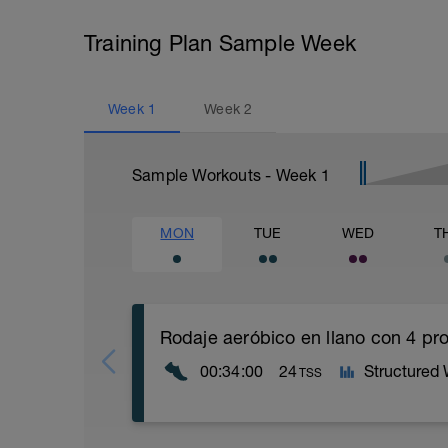
Training Plan Sample Week
Week
1
Week
2
Sample Workouts - Week
1
MON
TUE
WED
T
Rodaje aeróbico en llano con 4 pr
00:34:00
24
Structured
TSS