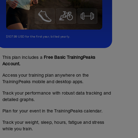
$107.99 USD for the first year, billed yearly.
This plan includes a
Free Basic TrainingPeaks
Account.
Access your training plan anywhere on the
TrainingPeaks mobile and desktop apps.
Track your performance with robust data tracking and
detailed graphs.
Plan for your event in the TrainingPeaks calendar.
Track your weight, sleep, hours, fatigue and stress
while you train.