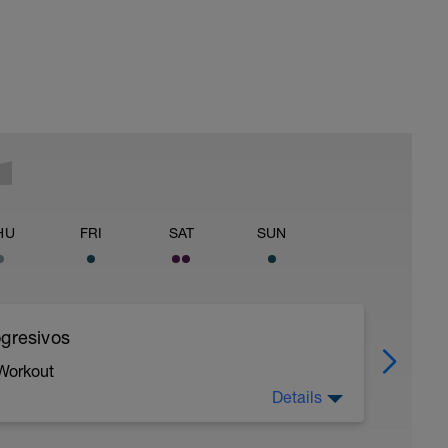
HU
FRI
SAT
SUN
ogresivos
 Workout
Details