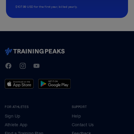
$107.99 USD for the first year, billed yearly.
TrainingPeaks
Facebook
Instagram
Youtube
FOR ATHLETES
SUPPORT
Sign Up
Help
Athlete App
Contact Us
Find a Training Plan
Feedback