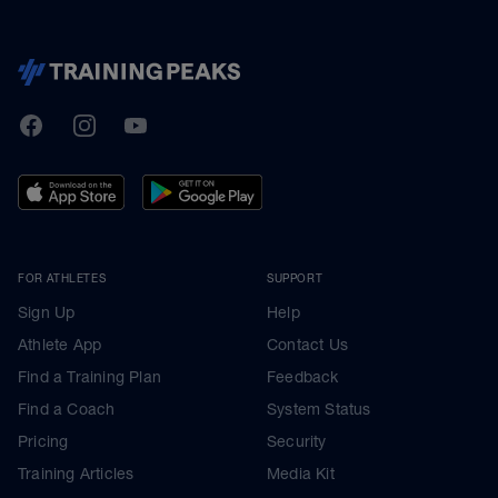
TrainingPeaks
Facebook
Instagram
Youtube
FOR ATHLETES
SUPPORT
Sign Up
Help
Athlete App
Contact Us
Find a Training Plan
Feedback
Find a Coach
System Status
Pricing
Security
Training Articles
Media Kit