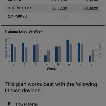
STRENGTH
x
1
00:32:00
00:36:00
DAY OFF
x
1
——
——
Training Load By Week
8
40
6
30
4
20
2
10
0
0
1
2
3
4
5
6
7
8
Weeks
This plan works best with the following
fitness devices:
Power Meter