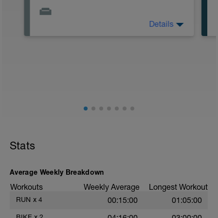
Details
Voller Fokus auf Erholung. Versuche an
diesem Tag nicht zu viel auf den Beinen
zu sein und Stress zu minimieren.
Gezielte Erholungsmaßnahmen wie
Physiotherapie, Massage, Blackroll oder
Bäder sind vorbildlich :-)
Stats
Average Weekly Breakdown
Workouts
Weekly Average
Longest Workout
RUN
x
4
00:15:00
01:05:00
BIKE
x
2
04:16:00
03:00:00