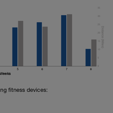
35
30
25
20
15
10
5
0
5
6
7
8
Weeks
ing fitness devices: