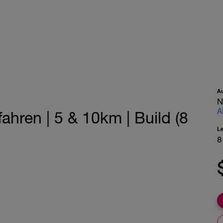
A
N
A
ahren | 5 & 10km | Build (8
L
8