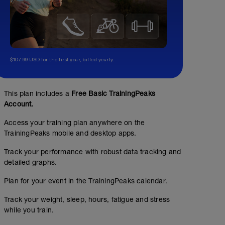
$107.99 USD for the first year, billed yearly.
This plan includes a
Free Basic TrainingPeaks
Account.
Access your training plan anywhere on the
TrainingPeaks mobile and desktop apps.
Track your performance with robust data tracking and
detailed graphs.
Plan for your event in the TrainingPeaks calendar.
Track your weight, sleep, hours, fatigue and stress
while you train.