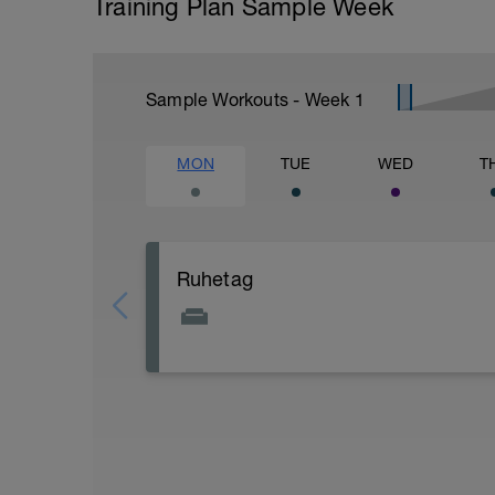
Training Plan Sample Week
Sample Workouts - Week
1
MON
TUE
WED
T
Ruhetag
Voller Fokus auf Erholung. Versuche an 
und Stress zu minimieren. Gezielte Er
Massage, Blackroll oder Bäder sind vorbil