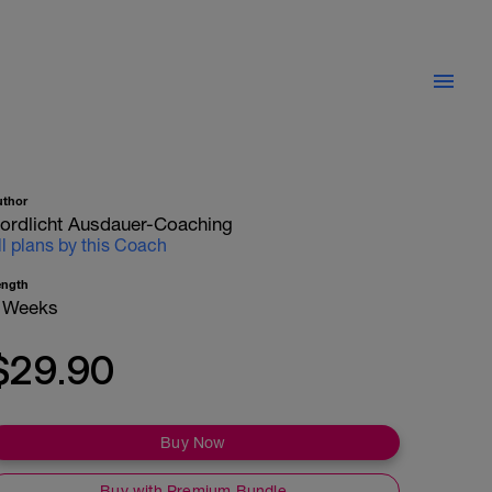
uthor
ordlicht Ausdauer-Coaching
ll plans by this Coach
ength
 Weeks
$29.90
Buy Now
Buy with Premium Bundle