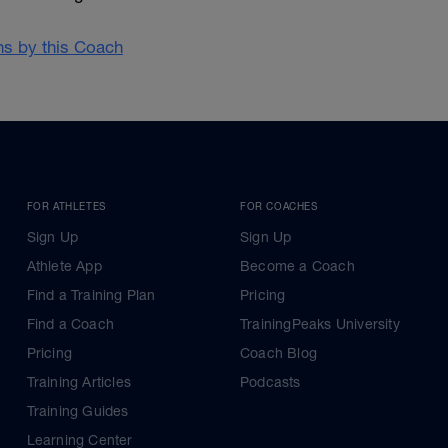
ans by this Coach
FOR ATHLETES
FOR COACHES
Sign Up
Sign Up
Athlete App
Become a Coach
Find a Training Plan
Pricing
Find a Coach
TrainingPeaks University
Pricing
Coach Blog
Training Articles
Podcasts
Training Guides
Learning Center