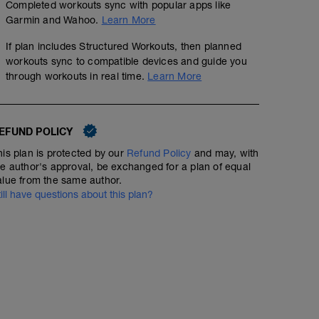
Completed workouts sync with popular apps like
Garmin and Wahoo.
Learn More
If plan includes Structured Workouts, then planned
workouts sync to compatible devices and guide you
through workouts in real time.
Learn More
EFUND POLICY
his plan is protected by our
Refund Policy
and may, with
he author's approval, be exchanged for a plan of equal
Kenyan Fartlek: 12x1min
alue from the same author.
till have questions about this plan?
00:49:00
65
Structured Workout
TSS
Kenianische Fahrtspiele sind simpel und doch ein unsc
besten suchst du Dir eine schöne Runde abseits der Ba
Straße. Es gilt abhängig von der Umgebung und Strecken
selbstständig das Tempo zu finden. Das schöne ist keine
der Zeiten zu haben, was hilft sich ehrlich einzuschätz