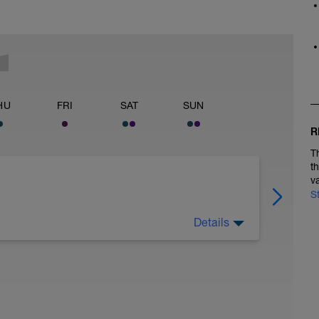
HU
FRI
SAT
SUN
R
T
t
v
S
Details
diesem Tag nicht zu viel auf den Beinen zu sein
holungsmaßnahmen wie Physiotherapie,
dlich :-)