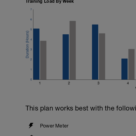
Training Load By Week
7
6
5
4
3
2
1
0
1
2
3
4
This plan works best with the follow
Power Meter