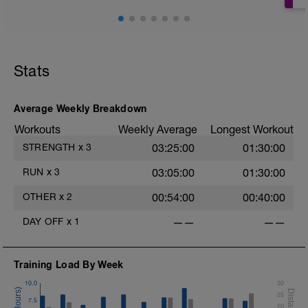
Stats
Average Weekly Breakdown
Workouts
Weekly Average
Longest Workout
STRENGTH
x
3
03:25:00
01:30:00
RUN
x
3
03:05:00
01:30:00
OTHER
x
2
00:54:00
00:40:00
DAY OFF
x
1
——
——
Training Load By Week
10.0
30
25
7.5
20