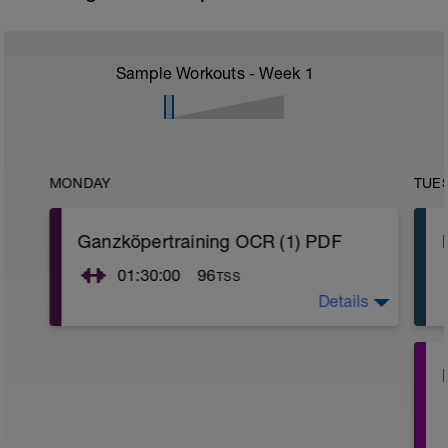
Sample Workouts - Week
1
MONDAY
TUE
Ganzköpertraining OCR (1) PDF
01:30:00
96
TSS
Details
Programm: Ganzkörper
Plan zum Abschreiben oder Ausdrucken:
https://drive.google.com/file/d/1v87Pet2dVp6SEci
Z_CnHg/view?usp=sharing