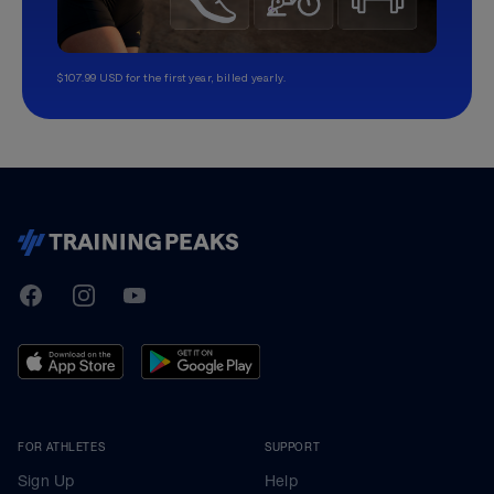
$107.99 USD for the first year, billed yearly.
TrainingPeaks
Facebook
Instagram
Youtube
FOR ATHLETES
SUPPORT
Sign Up
Help