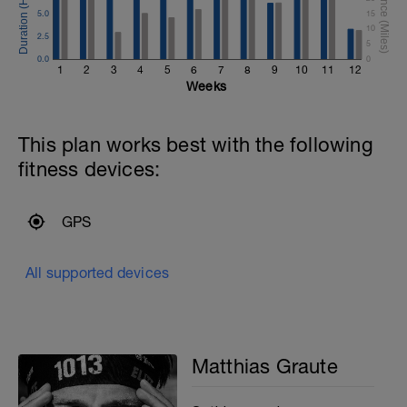
5.0
15
10
2.5
5
0.0
0
1
2
3
4
5
6
7
8
9
10
11
12
Weeks
This plan works best with the following
fitness devices:
GPS
All supported devices
Matthias Graute