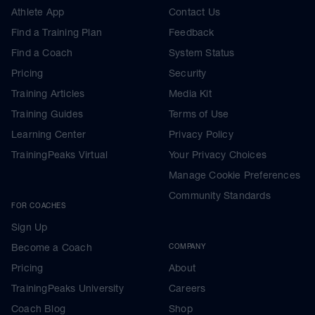
Athlete App
Contact Us
Find a Training Plan
Feedback
Find a Coach
System Status
Pricing
Security
Training Articles
Media Kit
Training Guides
Terms of Use
Learning Center
Privacy Policy
TrainingPeaks Virtual
Your Privacy Choices
Manage Cookie Preferences
Community Standards
FOR COACHES
Sign Up
Become a Coach
COMPANY
Pricing
About
TrainingPeaks University
Careers
Coach Blog
Shop