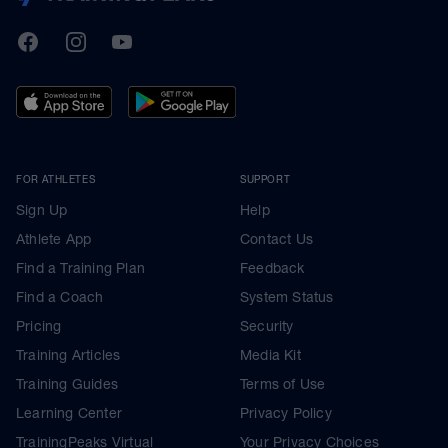
TrainingPeaks
Facebook
Instagram
Youtube
FOR ATHLETES
SUPPORT
Sign Up
Help
Athlete App
Contact Us
Find a Training Plan
Feedback
Find a Coach
System Status
Pricing
Security
Training Articles
Media Kit
Training Guides
Terms of Use
Learning Center
Privacy Policy
TrainingPeaks Virtual
Your Privacy Choices