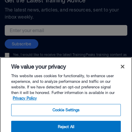
Get the Latest Training Advice
The latest news, articles, and resources, sent to your
inbox weekly.
Email address
Subscribe
Yes, I would like to receive the latest TrainingPeaks training content as
well as updates on TrainingPeaks products, services, and events. I can
unsubscribe at any time.
We value your privacy
This website uses cookies for functionality, to enhance user
experience, and to analyze performance and traffic on our
website. If we have detected an opt-out preference signal
then it will be honored. Further information is available in our
© TrainingPeaks, LLC
Privacy Policy
Cookie Settings
Reject All