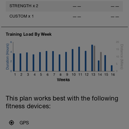
maar ook mentaal: het helpt je om fris te
STRENGTH
x
2
——
——
blijven en met hernieuwde motivatie aan
de volgende trainingssessie te beginnen.
CUSTOM
x
1
——
——
Zie het als investeren in de kwaliteit van
je prestaties en in de lange termijn van je
sportieve ontwikkeling.
Training Load By Week
6
20
15
4
10
2
5
0
0
1
2
3
4
5
6
7
8
9
10
11
12
13
14
15
16
Weeks
This plan works best with the following
fitness devices:
GPS