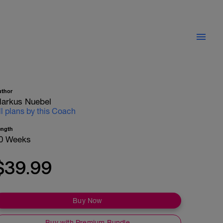
uthor
arkus Nuebel
ll plans by this Coach
ength
0 Weeks
$39.99
Buy Now
Buy with Premium Bundle