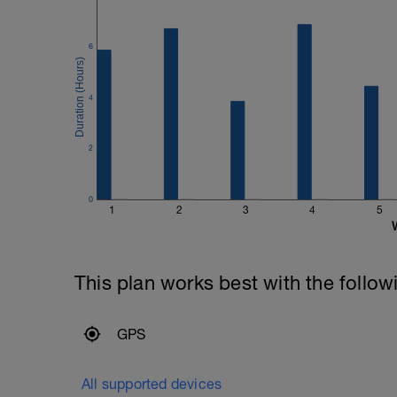
6
4
2
0
1
2
3
4
5
This plan works best with the follow
GPS
All supported devices