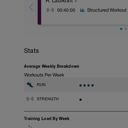
R: Laufkraft 1
00:40:00
Structured Workout
A: Banded Clam Shell
B: Air Squat
C: Deadlift
Stats
D: Single Leg Calf Raise
E: Body Weight Lunge
F: Romanian Deadlift
G: Seated Leg Tuck
Average Weekly Breakdown
H: Seated Band Hamstring Curl
Workouts Per Week
I: Push Up
RUN
STRENGTH
Training Load By Week
8