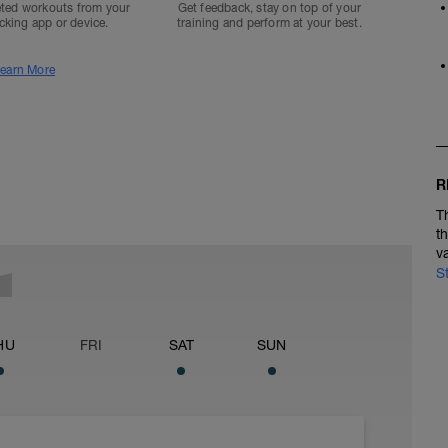
ted workouts from your
Get feedback, stay on top of your
acking app or device.
training and perform at your best.
earn More
R
T
t
v
S
HU
FRI
SAT
SUN