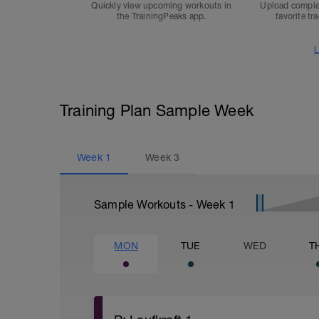
Quickly view upcoming workouts in
Upload comple
the TrainingPeaks app.
favorite tr
L
Training Plan Sample Week
Week
1
Week
3
Sample Workouts - Week
1
MON
TUE
WED
T