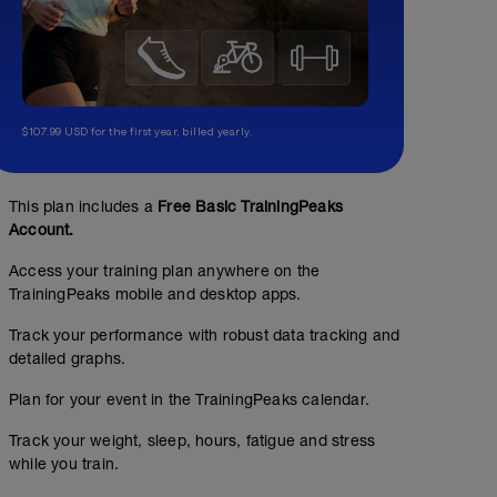
$107.99 USD for the first year, billed yearly.
This plan includes a
Free Basic TrainingPeaks
Account.
Access your training plan anywhere on the
TrainingPeaks mobile and desktop apps.
Track your performance with robust data tracking and
detailed graphs.
Plan for your event in the TrainingPeaks calendar.
Track your weight, sleep, hours, fatigue and stress
while you train.