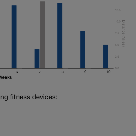
12.5
10.0
7.5
5.0
2.5
0.0
6
7
8
9
10
Weeks
ing fitness devices: