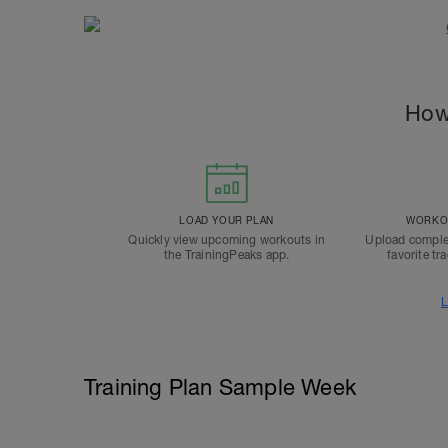
How
LOAD YOUR PLAN
WORKOU
Quickly view upcoming workouts in
Upload comple
the TrainingPeaks app.
favorite tr
L
Training Plan Sample Week