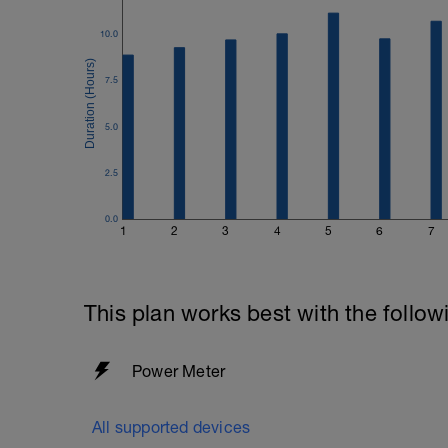
10.0
7.5
5.0
2.5
0.0
1
2
3
4
5
6
7
This plan works best with the follow
Power Meter
All supported devices