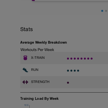
Stats
Average Weekly Breakdown
Workouts Per Week
X-TRAIN
RUN
STRENGTH
Training Load By Week
12.5