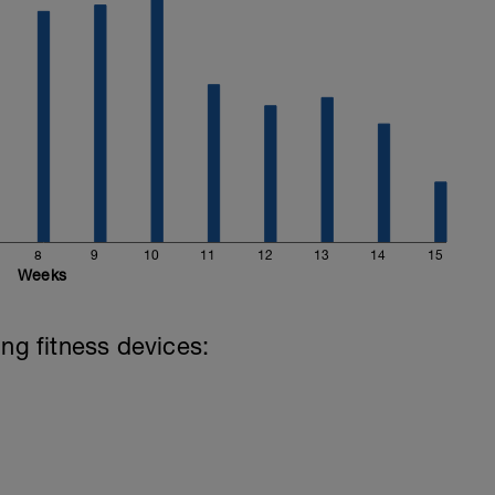
8
9
10
11
12
13
14
15
Weeks
ing fitness devices: