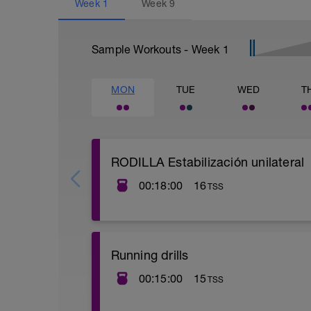
Week
1
Week
9
Sample Workouts - Week
1
MON
TUE
WED
T
RODILLA Estabilización unilateral
00:18:00
16
TSS
ESP. La ejecución de los ejercicios está
https://youtu.be/KqZeUSbzg9E
Running drills
00:15:00
15
TSS
https://www.youtube.com/watch?v=O9