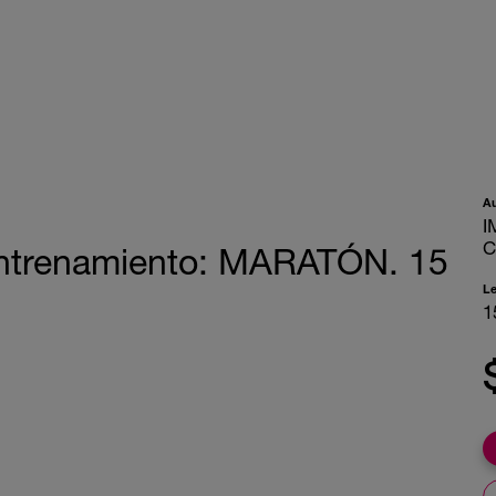
A
I
C
ntrenamiento: MARATÓN. 15
L
1