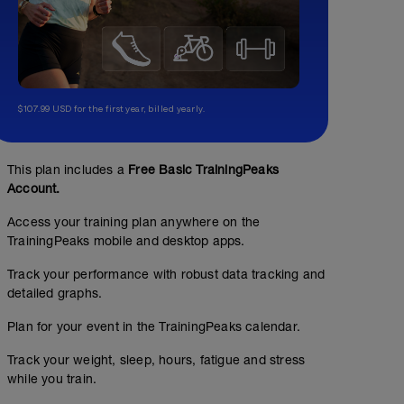
$107.99 USD for the first year, billed yearly.
This plan includes a
Free Basic TrainingPeaks
Account.
Access your training plan anywhere on the
TrainingPeaks mobile and desktop apps.
Track your performance with robust data tracking and
detailed graphs.
Plan for your event in the TrainingPeaks calendar.
Track your weight, sleep, hours, fatigue and stress
while you train.