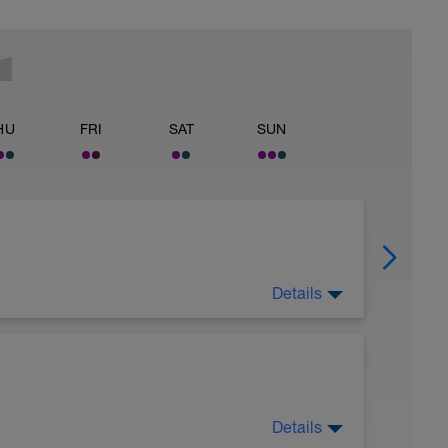
HU
FRI
SAT
SUN
Details
n en este enlace.
Details
r50kGNyPg&t=97s