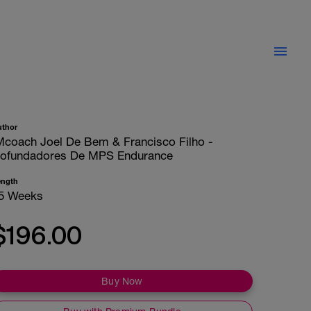
uthor
Mcoach Joel De Bem & Francisco Filho -
ofundadores De MPS Endurance
ength
5 Weeks
$196.00
Buy Now