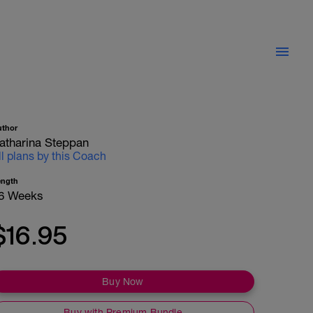
uthor
atharina Steppan
ll plans by this Coach
ength
6 Weeks
$16.95
Buy Now
Buy with Premium Bundle