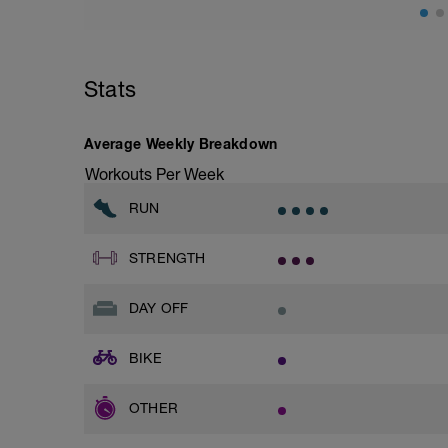
G: Body Weight Alternating Lunge
H: Banded Hip Abduction
I: Body Weight Lateral Lunge
J: Copenhagen Plank
K: Banded Plank Leg Lift
Stats
L: Oblique Crunch
Average Weekly Breakdown
Workouts Per Week
RUN
STRENGTH
DAY OFF
BIKE
OTHER