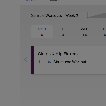
Sample Workouts - Week
2
MON
TUE
WED
T
Glutes & Hip Flexors
Structured Workout
A: 90-90
B: Downward Dog Lunge Rotation
C: Banded Clam Shell
D: Glute Kick Back
E: Air Squat
F: Hip Flexion with Band