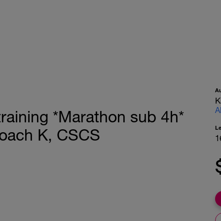
A
K
A
raining *Marathon sub 4h*
L
 Coach K, CSCS
1