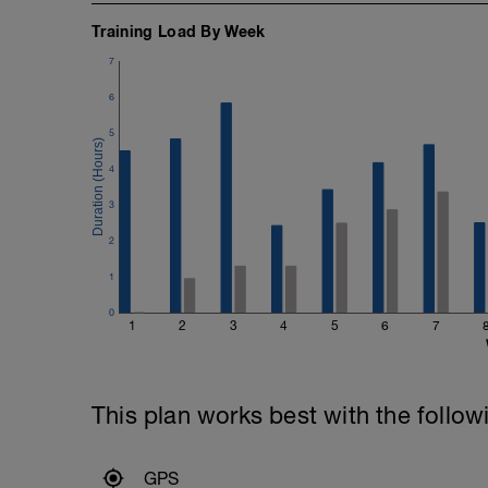
Training Load By Week
7
6
5
4
3
2
1
0
1
2
3
4
5
6
7
This plan works best with the follow
GPS