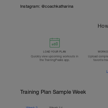
Instagram: @coachkatharina
How
LOAD YOUR PLAN
WORKOU
Quickly view upcoming workouts in
Upload comple
the TrainingPeaks app.
favorite tr
L
Training Plan Sample Week
Week
2
Week
14