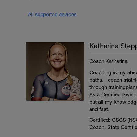
All supported devices
Katharina Step
Coach Katharina
Coaching is my absol
paths. I coach triat
through trainingpla
As a Certified Swimm
put all my knowledg
and fast.
Certified: CSCS (NSC
Coach, State Certif