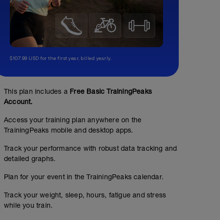
$107.99 USD for the first year, billed yearly.
This plan includes a
Free Basic TrainingPeaks
Account.
Access your training plan anywhere on the
TrainingPeaks mobile and desktop apps.
Track your performance with robust data tracking and
detailed graphs.
Plan for your event in the TrainingPeaks calendar.
Track your weight, sleep, hours, fatigue and stress
while you train.