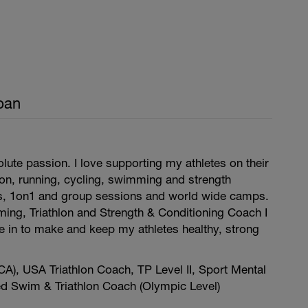
pan
ute passion. I love supporting my athletes on their
hlon, running, cycling, swimming and strength
ns, 1on1 and group sessions and world wide camps.
ing, Triathlon and Strength & Conditioning Coach I
e in to make and keep my athletes healthy, strong
A), USA Triathlon Coach, TP Level II, Sport Mental
ied Swim & Triathlon Coach (Olympic Level)