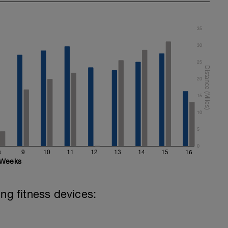
35
30
25
20
15
10
5
0
8
9
10
11
12
13
14
15
16
Weeks
ing fitness devices: