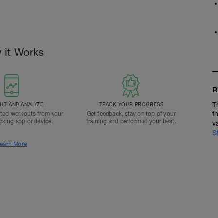
 it Works
R
T
T AND ANALYZE
TRACK YOUR PROGRESS
t
ted workouts from your
Get feedback, stay on top of your
acking app or device.
training and perform at your best.
v
S
earn More