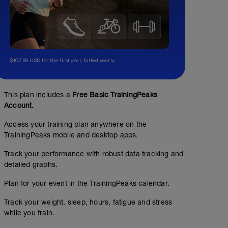
$107.99 USD for the first year, billed yearly.
This plan includes a
Free Basic TrainingPeaks
Account.
Access your training plan anywhere on the
TrainingPeaks mobile and desktop apps.
Track your performance with robust data tracking and
detailed graphs.
Plan for your event in the TrainingPeaks calendar.
Track your weight, sleep, hours, fatigue and stress
while you train.