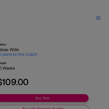
uthor
iklas Wille
ll plans by this Coach
ength
0 Weeks
$109.00
Buy Now
Buy with Premium Bundle