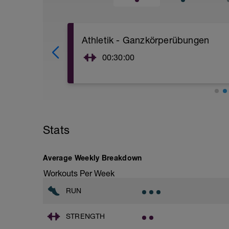
Athletik - Ganzkörperübungen
00:30:00
Absolviere 30-45 Minuten Ganzkörperüb
Trainiere die Übungen (sie ergeben zus
aufgeführten Reihenfolge, stets bis zu
Übungszirkel 2-3 Mal.
Stats
Die Übungen sind im PDF Anhang in Bild 
dir über den jeweiligen QR-Code ein V
Average Weekly Breakdown
Workouts Per Week
RUN
STRENGTH