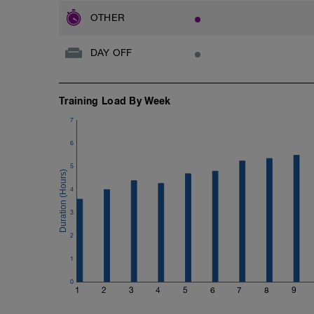
OTHER
DAY OFF
Training Load By Week
7
6
5
4
3
2
1
0
1
2
3
4
5
6
7
8
9