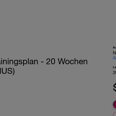
A
N
A
ainingsplan - 20 Wochen
L
NUS)
2