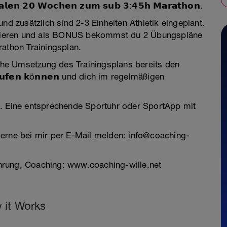
𝗻 𝟮𝟬 𝗪𝗼𝗰𝗵𝗲𝗻 𝘇𝘂𝗺 𝘀𝘂𝗯 𝟯:𝟰𝟱𝗵 𝗠𝗮𝗿𝗮𝘁𝗵𝗼𝗻.
ren und zusätzlich sind 2-3 Einheiten Athletik eingeplant.
variieren und als BONUS bekommst du 2 Übungspläne
rathon Trainingsplan.
iche Umsetzung des Trainingsplans bereits den
𝗵 𝗹𝗮𝘂𝗳𝗲𝗻 𝗸ö𝗻𝗻𝗲𝗻 und dich im regelmäßigen
d. Eine entsprechende Sportuhr oder SportApp mit
gerne bei mir per E-Mail melden: info@coaching-
hrung, Coaching: www.coaching-wille.net
 it Works