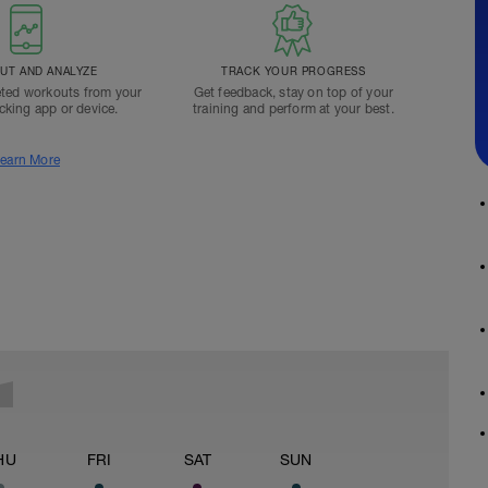
T AND ANALYZE
TRACK YOUR PROGRESS
ted workouts from your
Get feedback, stay on top of your
acking app or device.
training and perform at your best.
earn More
HU
FRI
SAT
SUN