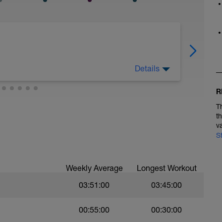
Details
ungen (siehe dazu den Plan anbei).
R
ammen einen Übungszirkel) möglichst in der
r Muskelermüdung und durchlaufe den
T
t
v
und Schrift beschrieben - zusätzlich kannst du
S
ideo zu der entsprechenden Übung angucken.
Weekly Average
Longest Workout
03:51:00
03:45:00
00:55:00
00:30:00