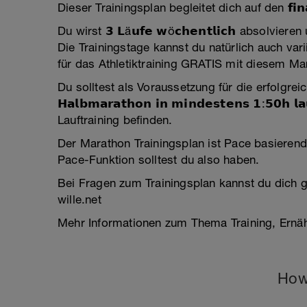
Dieser Trainingsplan begleitet dich auf den 𝗳𝗶𝗻𝗮𝗹𝗲
Du wirst 𝟯 𝗟ä𝘂𝗳𝗲 𝘄ö𝗰𝗵𝗲𝗻𝘁𝗹𝗶𝗰𝗵 absolvie
Die Trainingstage kannst du natürlich auch 
für das Athletiktraining GRATIS mit diesem Ma
Du solltest als Voraussetzung für die erfolgre
𝗛𝗮𝗹𝗯𝗺𝗮𝗿𝗮𝘁𝗵𝗼𝗻 𝗶𝗻 𝗺𝗶𝗻𝗱𝗲𝘀𝘁𝗲𝗻𝘀 𝟭:𝟱𝟬
Lauftraining befinden.
Der Marathon Trainingsplan ist Pace basieren
Pace-Funktion solltest du also haben.
Bei Fragen zum Trainingsplan kannst du dich 
wille.net
Mehr Informationen zum Thema Training, Ernä
How