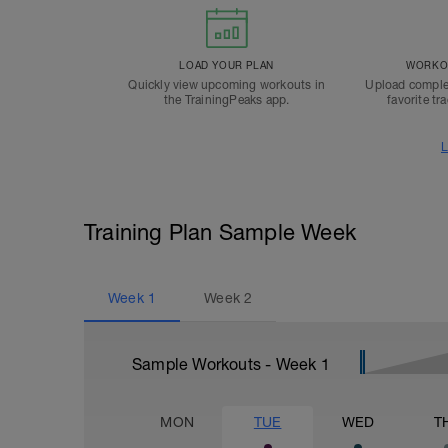
LOAD YOUR PLAN
WORKOU
Quickly view upcoming workouts in
Upload comple
the TrainingPeaks app.
favorite tr
L
Training Plan Sample Week
Week
1
Week
2
Sample Workouts - Week
1
MON
TUE
WED
T