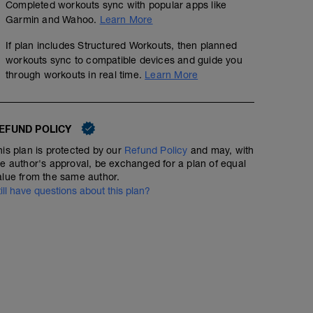
Completed workouts sync with popular apps like
Garmin and Wahoo.
Learn More
If plan includes Structured Workouts, then planned
6 x 2 min intensiv
workouts sync to compatible devices and guide you
through workouts in real time.
Learn More
00:44:00
laufe 10 Minuten mit 6:20-6:35 min/km,
EFUND POLICY
dann 6 x 2 Minuten mit 4:45-4:50 min/km,
gefolgt von jeweils 2 Minuten lockerem Traben* zur Erh
his plan is protected by our
Refund Policy
and may, with
he author's approval, be exchanged for a plan of equal
abschließend 10 Minuten mit 6:20-6:35 min/km.
alue from the same author.
till have questions about this plan?
*die Pace ist beim lockeren Traben nicht relevant, ganz