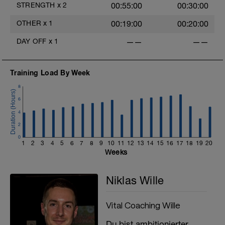
STRENGTH
x
2
00:55:00
00:30:00
Code ein Video zu der entsprechenden
Übung angucken.
OTHER
x
1
00:19:00
00:20:00
DAY OFF
x
1
——
——
Training Load By Week
8
6
4
2
0
1
2
3
4
5
6
7
8
9
10
11
12
13
14
15
16
17
18
19
20
Weeks
Niklas Wille
Vital Coaching Wille
Du bist ambitionierter