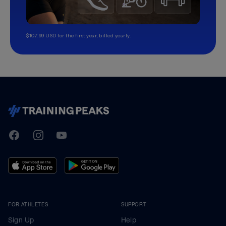
$107.99 USD for the first year, billed yearly.
TrainingPeaks
Facebook
Instagram
Youtube
FOR ATHLETES
SUPPORT
Sign Up
Help