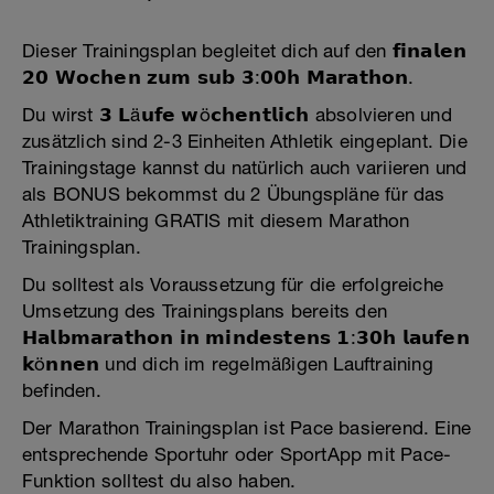
Dieser Trainingsplan begleitet dich auf den 𝗳𝗶𝗻𝗮𝗹𝗲𝗻
𝟮𝟬 𝗪𝗼𝗰𝗵𝗲𝗻 𝘇𝘂𝗺 𝘀𝘂𝗯 𝟯:𝟬𝟬𝗵 𝗠𝗮𝗿𝗮𝘁𝗵𝗼𝗻.
Du wirst 𝟯 𝗟ä𝘂𝗳𝗲 𝘄ö𝗰𝗵𝗲𝗻𝘁𝗹𝗶𝗰𝗵 absolvieren und
zusätzlich sind 2-3 Einheiten Athletik eingeplant. Die
Trainingstage kannst du natürlich auch variieren und
als BONUS bekommst du 2 Übungspläne für das
Athletiktraining GRATIS mit diesem Marathon
Trainingsplan.
Du solltest als Voraussetzung für die erfolgreiche
Umsetzung des Trainingsplans bereits den
𝗛𝗮𝗹𝗯𝗺𝗮𝗿𝗮𝘁𝗵𝗼𝗻 𝗶𝗻 𝗺𝗶𝗻𝗱𝗲𝘀𝘁𝗲𝗻𝘀 𝟭:𝟯𝟬𝗵 𝗹𝗮𝘂𝗳𝗲𝗻
𝗸ö𝗻𝗻𝗲𝗻 und dich im regelmäßigen Lauftraining
befinden.
Der Marathon Trainingsplan ist Pace basierend. Eine
entsprechende Sportuhr oder SportApp mit Pace-
Funktion solltest du also haben.