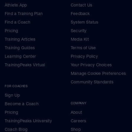
Athlete App
Contact Us
Find a Training Plan
Feedback
Find a Coach
System Status
Pricing
Security
Training Articles
Media Kit
Training Guides
Terms of Use
Learning Center
Privacy Policy
TrainingPeaks Virtual
Your Privacy Choices
Manage Cookie Preferences
Community Standards
FOR COACHES
Sign Up
Become a Coach
COMPANY
Pricing
About
TrainingPeaks University
Careers
Coach Blog
Shop