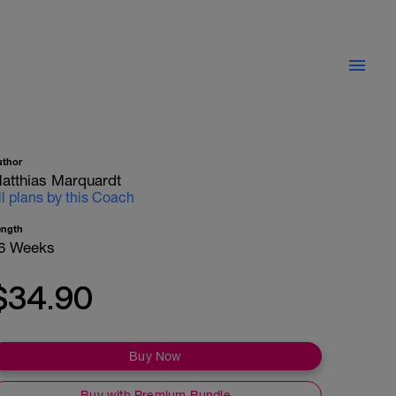
uthor
atthias Marquardt
ll plans by this Coach
ength
6 Weeks
$34.90
Buy Now
Buy with Premium Bundle