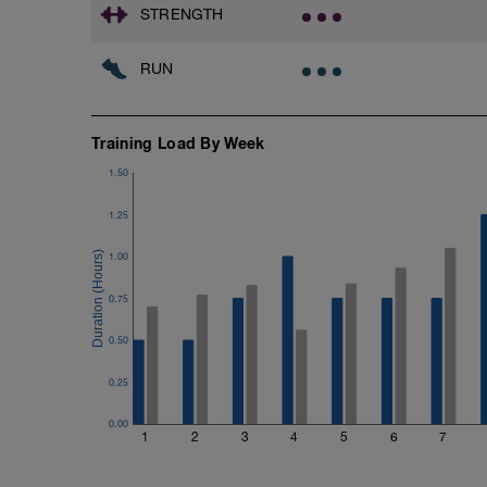
STRENGTH
RUN
Training Load By Week
1.50
1.25
1.00
0.75
0.50
0.25
0.00
1
2
3
4
5
6
7