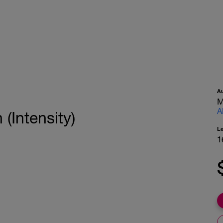
A
M
A
(Intensity)
L
1