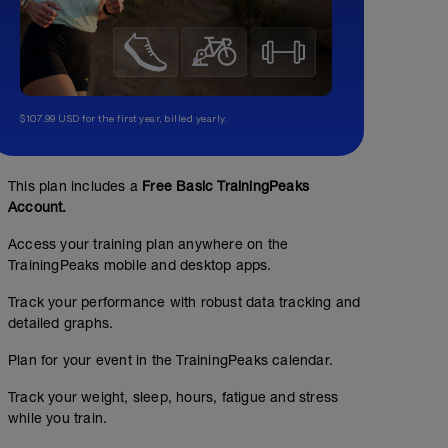
$107.99 USD for the first year, billed yearly.
This plan includes a
Free Basic TrainingPeaks
Account.
Access your training plan anywhere on the
TrainingPeaks mobile and desktop apps.
Track your performance with robust data tracking and
detailed graphs.
Plan for your event in the TrainingPeaks calendar.
Track your weight, sleep, hours, fatigue and stress
while you train.