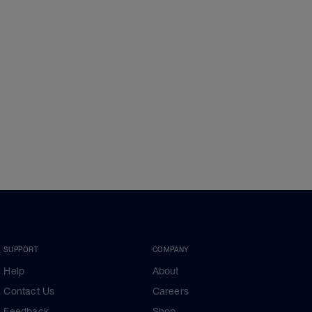
SUPPORT
COMPANY
Help
About
Contact Us
Careers
Feedback
Shop