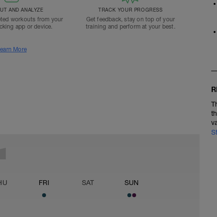
T AND ANALYZE
TRACK YOUR PROGRESS
ted workouts from your
Get feedback, stay on top of your
acking app or device.
training and perform at your best.
earn More
R
T
t
v
S
HU
FRI
SAT
SUN