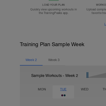
LOAD YOUR PLAN
WORKOU
Quickly view upcoming workouts in
Upload comple
the TrainingPeaks app.
favorite tr
L
Training Plan Sample Week
Week
2
Week
3
Sample Workouts - Week
2
MON
TUE
WED
T