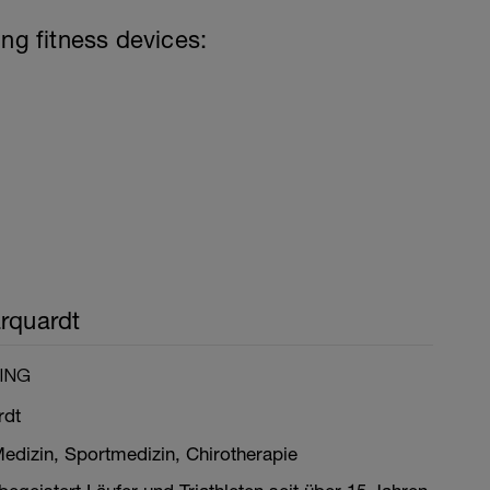
ing fitness devices:
arquardt
ING
rdt
Medizin, Sportmedizin, Chirotherapie