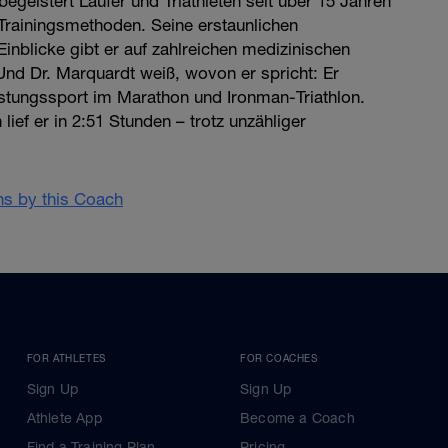
egeistert Läufer und Triathleten seit über 15 Jahren
 Trainingsmethoden. Seine erstaunlichen
inblicke gibt er auf zahlreichen medizinischen
Und Dr. Marquardt weiß, wovon er spricht: Er
stungssport im Marathon und Ironman-Triathlon.
lief er in 2:51 Stunden – trotz unzähliger
ans by this Coach
FOR ATHLETES
FOR COACHES
Sign Up
Sign Up
Athlete App
Become a Coach
Find a Training Plan
Pricing