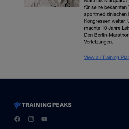
Matthias Marquardt b
für seine bekannten
sportmedizinischen E
Kongressen weiter. 
machte 10 Jahre Lei
Den Berlin-Marathon 
Verletzungen.
View all Training Pl
TrainingPeaks
Facebook
Instagram
Youtube