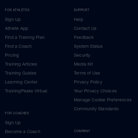
FOR ATHLETES
SUPPORT
Sign Up
Help
Athlete App
Contact Us
Find a Training Plan
Feedback
Find a Coach
System Status
Pricing
Security
Training Articles
Media Kit
Training Guides
Terms of Use
Learning Center
Privacy Policy
TrainingPeaks Virtual
Your Privacy Choices
Manage Cookie Preferences
Community Standards
FOR COACHES
Sign Up
Become a Coach
COMPANY