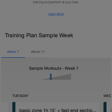
training and perform at your best.
Learn More
Training Plan Sample Week
Week
7
Week
11
Sample Workouts - Week
7
TUESDAY
WED
basic zone 1h 15' + fast end section 30'