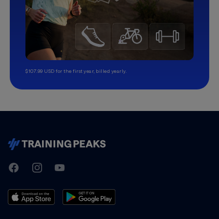
$107.99 USD for the first year, billed yearly.
TrainingPeaks
Facebook
Instagram
Youtube