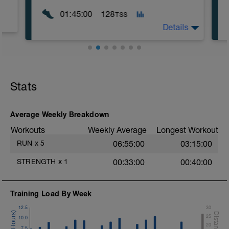
01:45:00
128
TSS
Details
Lockerer Lauf mit Endbeschleunigung Zu
Beginn im Grundlagenbereich, im
Schlußabschnitt knapp unter der
Stats
anaeroben Schwelle.
-
Gelände: flach, leicht wellig, nur wenig
Anstiege
---
T
Average Weekly Breakdown
Easy run with fast end section. In the
Workouts
Weekly Average
Longest Workout
beginning in the basic zone, in the final
section just below the anaerobic threshold.
RUN
x
5
06:55:00
03:15:00
Terrain: flat, slightly wavy, only few climbs.
STRENGTH
x
1
00:33:00
00:40:00
Training Load By Week
12.5
30
25
10.0
20
7.5