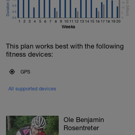
15
5.0
10
2.5
5
0.0
0
1
2
3
4
5
6
7
8
9
10
11
12
13
14
15
16
17
18
19
20
Weeks
This plan works best with the following
fitness devices:
GPS
All supported devices
Ole Benjamin
Rosentreter