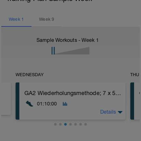
Week
1
Week
9
Sample Workouts - Week
1
WEDNESDAY
THU
GA2 Wiederholungsmethode; 7 x 5min GA2
01:10:00
Details
siehe Trainingsdetails