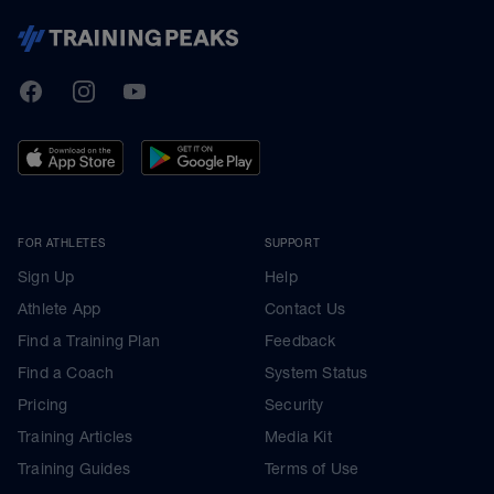
TrainingPeaks
Facebook
Instagram
Youtube
FOR ATHLETES
SUPPORT
Sign Up
Help
Athlete App
Contact Us
Find a Training Plan
Feedback
Find a Coach
System Status
Pricing
Security
Training Articles
Media Kit
Training Guides
Terms of Use